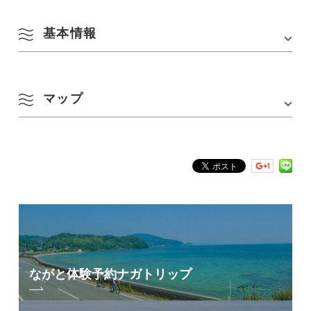
基本情報
住所
〒759-4106 山口県長門市仙崎
マップ
アクセス
JR仙崎駅から徒歩10分
駐車場
なし ※夏季のみ開設(例年7〜8月中)
Google Mapsはこちら
ながと体験予約
ナガトリップ