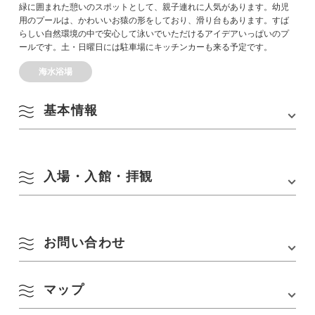
緑に囲まれた憩いのスポットとして、親子連れに人気があります。幼児
用のプールは、かわいいお猿の形をしており、滑り台もあります。すば
らしい自然環境の中で安心して泳いでいただけるアイデアいっぱいのプ
ールです。土・日曜日には駐車場にキッチンカーも来る予定です。
海水浴場
基本情報
住所
〒759-4211 山口県長門市俵山七重
入場・入館・拝観
TEL
0837-29-0041
アクセス
・JR山陰本線「長門市駅」からバスで約35分「俵
営業時間
10：00～16：00
山病院前」バス停下車、徒歩約15分
お問い合わせ
・JR美祢線「湯本温泉駅」からバスで約19分「俵
定休日
期間中休みなしで開設しています。ただし荒天の
山病院前」バス停下車、徒歩約15分
場合、閉鎖します。
・中国自動車道「美祢IC」から車で約50分※俵山
温泉から、県道38号線を油谷方面に向かうと「七
マップ
長門市役所俵山出張所
ご利用料金
無料
重川河川公園」があります。
TEL :
0837-29-0041