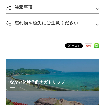
期間
【2026年】
駐車場
約50台
注意事項
・開設期間：7/18(土)～8/23(日)
Google Mapsはこちら
駐車場料金
無料
忘れ物や紛失にご注意ください
・忘れ物につきましては、一切責任を持てませんのでご注意
ください。
忘れ物・落とし物は【長門市役所俵山出張所 0837-29-0041】へご連絡
・プール使用前に、使用簿に記名をしてください。
ください。
・乳児、児童は必ず保護者または引率者のもとで遊泳させて
ください。
・監視員がいないので、遊泳の際には安全に関して各自十分
に気を付けてください。
・事故防止のため、準備体操を十分にしてください。
・施設及び器具は大切に使用してください。
・プール周辺は清潔にし、ゴミ等は各自お持ち帰りくださ
い。
・バーベキュー、キャンプ等は禁止です。
ながと体験予約
ナガトリップ
・管理委員会はプール使用に際しての事故は一切責任を負い
ません
・その他のプール使用に関する事項については、管理委員会
の指示に従ってください。
・施設内のペット入場は禁止です。