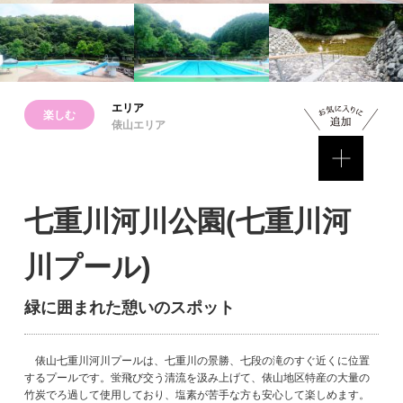
エリア
楽しむ
俵山エリア
七重川河川公園(七重川河
川プール)
緑に囲まれた憩いのスポット
俵山七重川河川プールは、七重川の景勝、七段の滝のすぐ近くに位置
するプールです。蛍飛び交う清流を汲み上げて、俵山地区特産の大量の
竹炭でろ過して使用しており、塩素が苦手な方も安心して楽しめます。