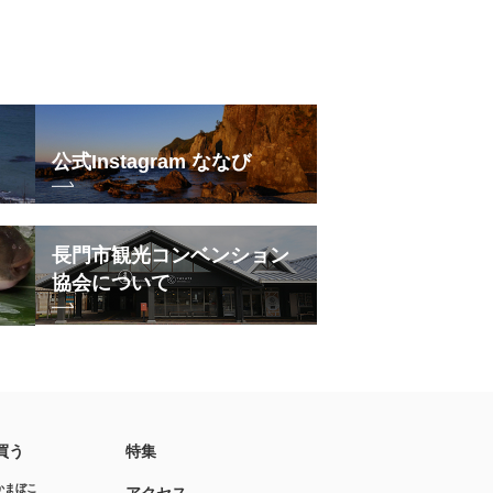
公式Instagram ななび
長門市観光コンベンション
協会について
買う
特集
かまぼこ
アクセス