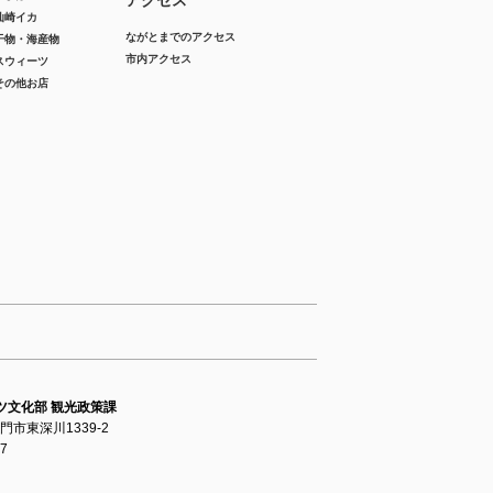
仙崎イカ
ながとまでのアクセス
干物・海産物
市内アクセス
スウィーツ
その他お店
ツ文化部 観光政策課
長門市東深川1339-2
37