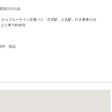
門市西深川只の浜
」からブルーライン交通バス「古市駅、人丸駅」行き乗車11分
」より車で約40分
0円 民設