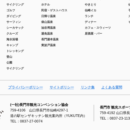
サイクリング
ホテル
やきとり
ゴルフ
民宿・ゲストハウス
仙崎イカ
ダイビング
日帰り温泉
ランチ
サーフィン
俵山温泉
ディナー
シーカヤック
油谷湾温泉
カフェ・スウィーツ
クルーズ
湯免温泉
居酒屋・バー
海水浴場
長門湯本温泉
キャンプ
黄波戸温泉
トレッキング
登山
公園
サイクリング
プライバシーポリシー
サイトポリシー
リンク集
よくある質問
(一社)長門市観光コンベンション協会
長門市 観光スポー
759-4106 山口県長門市仙崎4297-1
759-4192 山口県
道の駅センザキッチン観光案内所（YUKUTE内）
TEL：0837-23-11
TEL：0837-27-0074