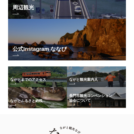
周辺観光
公式Instagram ななび
ながとまでのアクセス
ながと観光案内人
長門市観光コンベンション
協会について
ながとふるさと納税