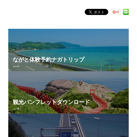
シャワー
水3分：200円
更衣室
〇
売店
×
トイレ
〇
BBQ
〇
ながと体験予約
ナガトリップ
〇(必ずリード)
ペット
(シーズン中は禁止)
〇
花火
(シーズン中は禁止)
観光パンフレット
ダウンロード