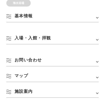
海水浴場
基本情報
住所
〒 759-4505 山口県長門市油谷伊上
入場・入館・拝観
TEL
0837-23-1252(長門市役所 観光政策課)
アクセス
JR伊上駅から徒歩10分
期間
2026年7月18日(土)～8月16日(日)
9:00～16:30
お問い合わせ
駐車場
100台
駐車場料金
シーズン中のみ
・二輪車：200円
マップ
TEL :
0837-23-1252(長門市役所 観光政策課)
・普通/軽：800円
・バス/マイクロ3,000円
施設案内
Google Mapsはこちら