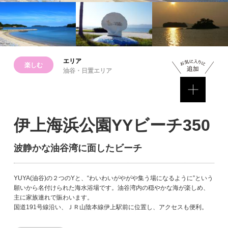
エリア
楽しむ
油谷・日置エリア
伊上海浜公園YYビーチ350
波静かな油谷湾に面したビーチ
YUYA(油谷)の２つのYと、“わいわいがやがや集う場になるように”という
願いから名付けられた海水浴場です。油谷湾内の穏やかな海が楽しめ、
主に家族連れで賑わいます。
国道191号線沿い、ＪＲ山陰本線伊上駅前に位置し、アクセスも便利。