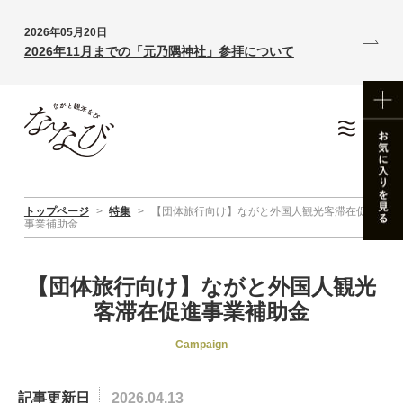
2026年05月20日
2026年11月までの「元乃隅神社」参拝について
トップページ
>
特集
>
【団体旅行向け】ながと外国人観光客滞在促進
事業補助金
【団体旅行向け】ながと外国人観光
客滞在促進事業補助金
Campaign
記事更新日
2026.04.13