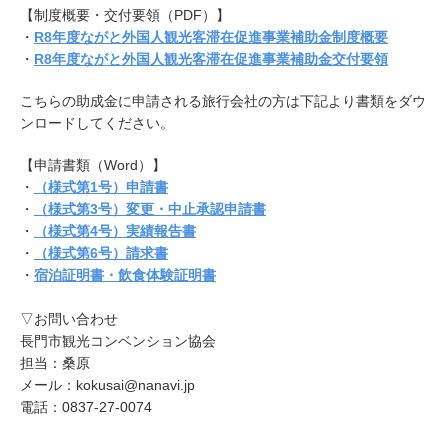
【制度概要・交付要領（PDF）】
・
R8年度ながと外国人観光客滞在促進事業補助金制度概要
・
R8年度ながと外国人観光客滞在促進事業補助金交付要領
こちらの助成金に申請される旅行会社の方は下記より書類をダウ
ンロードしてください。
【申請書類（Word）】
・
（様式第1号）申請書
・
（様式第3号）変更・中止承認申請書
・
（様式第4号）実績報告書
・
（様式第6号）請求書
・
宿泊証明書・飲食体験証明書
▽お問い合わせ
長門市観光コンベンション協会
担当：桑原
メール：kokusai@nanavi.jp
電話：0837-27-0074