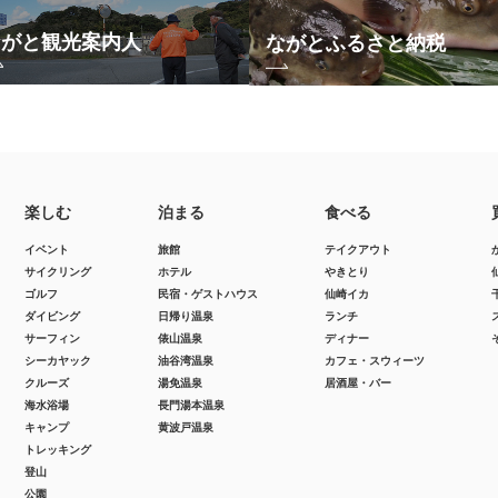
ながと観光案内人
ながとふるさと納税
楽しむ
泊まる
食べる
イベント
旅館
テイクアウト
サイクリング
ホテル
やきとり
ゴルフ
民宿・ゲストハウス
仙崎イカ
ダイビング
日帰り温泉
ランチ
サーフィン
俵山温泉
ディナー
シーカヤック
油谷湾温泉
カフェ・スウィーツ
クルーズ
湯免温泉
居酒屋・バー
海水浴場
長門湯本温泉
キャンプ
黄波戸温泉
トレッキング
登山
公園