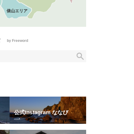
俵山エリア
索
by Freeword
公式Instagram ななび