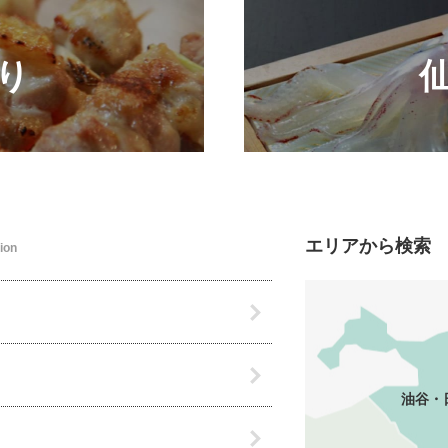
り
エリアから検索
tion
油谷・