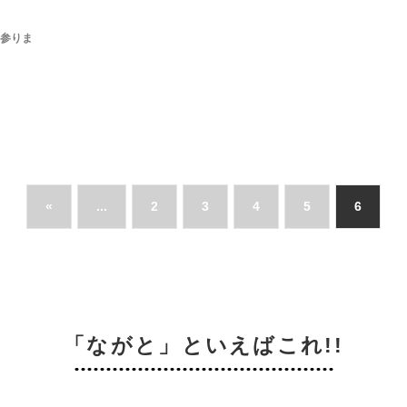
参りま
«
...
2
3
4
5
6
「ながと」といえばこれ!!