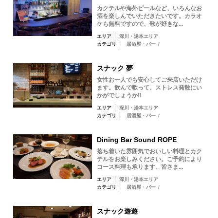
カクテルや海外ビールなど、いろんなお
酒を楽しんでいただきたいです。カラオ
ケも無料ですので、歌が好きな...
エリア
深川・湯本エリア
カテゴリ
居酒屋・バー
/
スナック 夢
女性お一人でも安心してご来店いただけ
ます。飲んで歌って、ストレス発散にい
かがでしょうか!!
エリア
深川・湯本エリア
カテゴリ
居酒屋・バー
/
Dining Bar Sound ROPE
落ち着いた雰囲気でおいしい料理とカク
テルをお楽しみください。ご予約により
コース料理も承ります。皆さま...
エリア
深川・湯本エリア
カテゴリ
居酒屋・バー
/
スナック遊遊