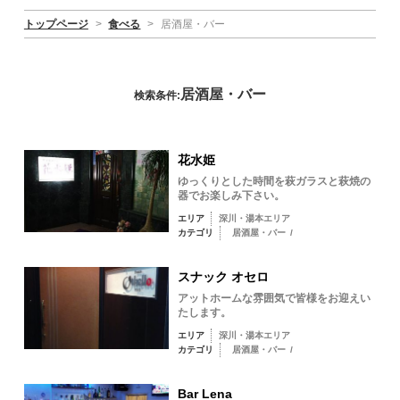
トップページ
>
食べる
>
居酒屋・バー
居酒屋・バー
検索条件:
花水姫
ゆっくりとした時間を萩ガラスと萩焼の
器でお楽しみ下さい。
エリア
深川・湯本エリア
カテゴリ
居酒屋・バー
/
スナック オセロ
アットホームな雰囲気で皆様をお迎えい
たします。
エリア
深川・湯本エリア
カテゴリ
居酒屋・バー
/
Bar Lena