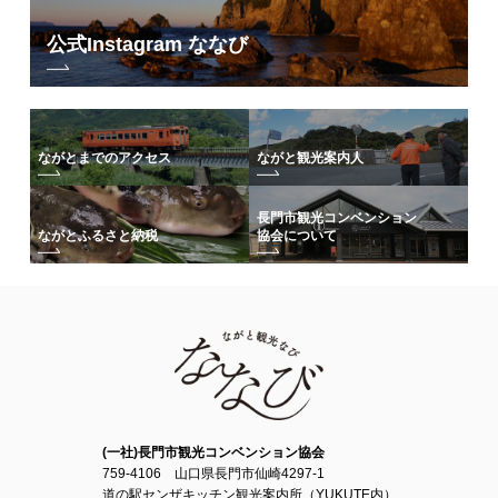
公式Instagram ななび
ながとまでのアクセス
ながと観光案内人
長門市観光コンベンション
協会について
ながとふるさと納税
(一社)長門市観光コンベンション協会
759-4106 山口県長門市仙崎4297-1
道の駅センザキッチン観光案内所（YUKUTE内）