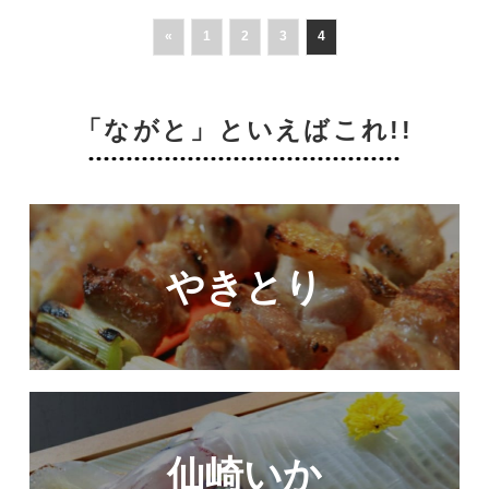
«
1
2
3
4
「ながと」といえばこれ!!
やきとり
仙崎いか