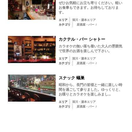
ぜひお気軽にお立ち寄りください。軽い
お食事もできます。お待ちしておりま
す。
エリア
深川・湯本エリア
カテゴリ
居酒屋・バー
/
カクテル・バー シャトー
カラオケの無い落ち着いた大人の雰囲気
で世界のお酒を楽しんで下さい。
エリア
深川・湯本エリア
カテゴリ
居酒屋・バー
/
スナック 蟻巣
昭和から、長門の皆様と一緒に楽しい時
間を過ごして参りました。ゆっくりと、
お喋りとカラオケを楽しみまし...
エリア
深川・湯本エリア
カテゴリ
居酒屋・バー
/