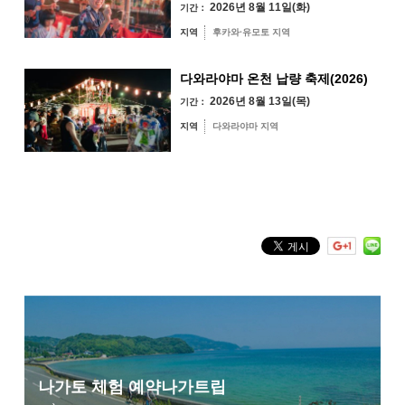
2026년 8월 11일(화)
기간：
지역
후카와·유모토 지역
다와라야마 온천 납량 축제(2026)
오미지마섬·가요
2026년 8월 13일(목)
기간：
이·센자키 지역
지역
다와라야마 지역
유야·헤키 지역
미스미 지역
후카와·유모토 지역
다와라야마 지역
키워드 검색
by Freeword
나가토 체험 예약
나가트립