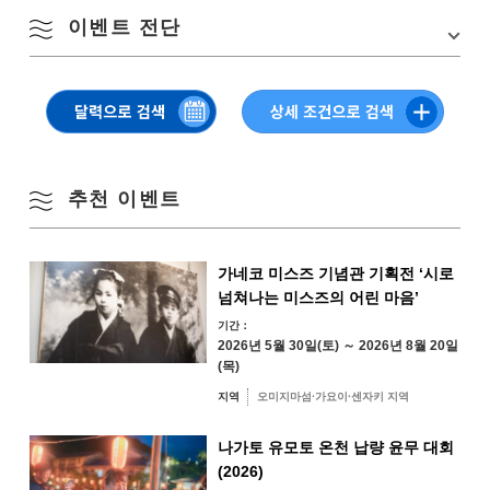
8월
이벤트 전단
Google 지도에서 보기
계절별 검색
by Season
월
화
수
목
금
토
일
1
2
봄
추천 이벤트
3
4
5
6
7
8
9
여름
10
11
12
13
14
15
16
가네코 미스즈 기념관 기획전 ‘시로
넘쳐나는 미스즈의 어린 마음’
가을
17
18
19
20
21
22
23
기간：
2026년 5월 30일(토) ～ 2026년 8월 20일
겨울
(목)
24
25
26
27
28
29
30
지역
오미지마섬·가요이·센자키 지역
31
나가토 유모토 온천 납량 윤무 대회
△탭 or 클릭으로 PDF가 열립니다
지역별 검색
(2026)
by Area
« 7월
9월 »