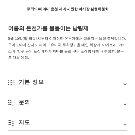
주최:야마야마 온천 저녁 시원한 야시장 실행위원회
여름의 온천가를 물들이는 납량제
8월 15일(일)의 17시부터 야마야마 온천가에서 행해지는 납량 축제입니다.
구마노야마 신사 아래의 「유마치 주차장」을 메인 회장에, 야키토리, 야키
소바, 빙수 등의 포장마차가 처마를 늘립니다. 노래방 대회나 추첨회, 분무
도 개최 예정.
기본 정보
문의
행사장
유마치 주차장
소재지
야마구치현 나가토시 야마야마 유초 5078-4
지도
TEL:
0837295000