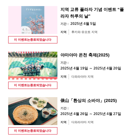
지역 교류 플라자 기념 이벤트 “플
라자 하루의 날”
2025년 4월 5일
기간：
지역
후카와·유모토 지역
이 이벤트는
종료되었습니다
야마야마 온천 축제(2025)
기간：
2025년 4월 19일 ～ 2025년 4월 20일
지역
다와라야마 지역
이 이벤트는
종료되었습니다
俵山「환상의 소바야」(2025)
기간：
2025년 4월 26일 ～ 2025년 4월 27일
지역
다와라야마 지역
이 이벤트는
종료되었습니다