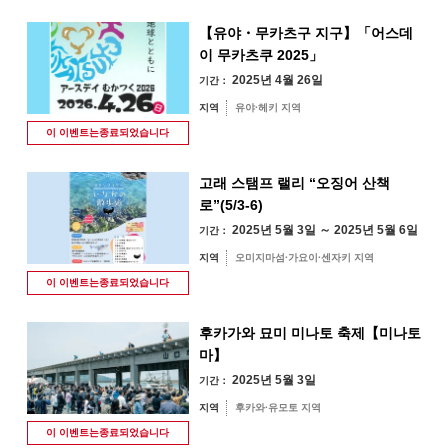
【유야・무카츠구 지구】「어스데
이 무카츠쿠 2025」
2025년 4월 26일
기간：
지역
유야·헤키 지역
이 이벤트는
종료되었습니다
고래 스탬프 랠리 “오징어 산책
로”(5/3-6)
2025년 5월 3일 ～ 2025년 5월 6일
기간：
지역
오미지마섬·가요이·센자키 지역
이 이벤트는
종료되었습니다
후카가와 묘미 미나토 축제【미나토
마】
2025년 5월 3일
기간：
지역
후카와·유모토 지역
이 이벤트는
종료되었습니다