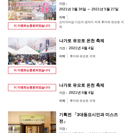
기간：
2021년 3월 30일 ～ 2021년 5월 27일
지역
오미지마섬·가요이·센자키 지역 후카와·유모토 지
이 이벤트는
종료되었습니다
역
나가토 유모토 온천 축제
2021년 4월 4일
기간：
지역
후카와·유모토 지역
이 이벤트는
종료되었습니다
나가토 유모토 온천 축제
이 이벤트는
종료되었습니다
2021년 4월 4일
기간：
지역
후카와·유모토 지역
기획전 「3대동요시인과 미스즈
전」
기간：