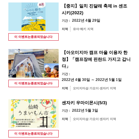
【중지】일치 진달래 축제 in 센조
시키(2022)
2022년 4월 29일
기간：
지역
유야·헤키 지역
이 이벤트는
종료되었습니다
【아오미지마 캠프 마을 이용자 한
정】「캠프장에 핀란드 가지고 갑니
다」
8월
기간：
2022년 4월 30일 ～ 2022년 5월 1일
이 이벤트는
종료되었습니다
계절별 검색
by Season
지역
오미지마섬·가요이·센자키 지역
월
화
수
목
금
토
일
센자키 우마이몬시(5/3)
2022년 5월 3일
기간：
1
2
봄
지역
오미지마섬·가요이·센자키 지역
3
4
5
6
7
8
9
이 이벤트는
종료되었습니다
여름