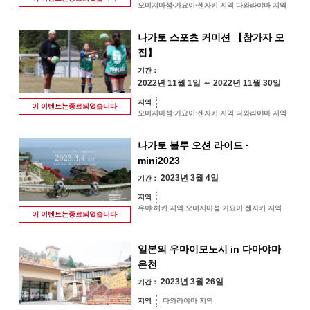
오미지마섬·가요이·센자키 지역 다와라야마 지역
나가토 스포츠 커미션 【참가자 모
집】
기간：
2022년 11월 1일 ～ 2022년 11월 30일
지역
이 이벤트는
종료되었습니다
오미지마섬·가요이·센자키 지역 다와라야마 지역
나가토 블루 오션 라이드 ·
mini2023
2023년 3월 4일
기간：
지역
유야·헤키 지역 오미지마섬·가요이·센자키 지역
이 이벤트는
종료되었습니다
일본의 우마이모노시 in 다마야마
온천
2023년 3월 26일
기간：
지역
다와라야마 지역