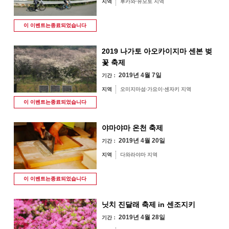
지역
후카와·유모토 지역
이 이벤트는
종료되었습니다
2019 나가토 아오카이지마 센본 벚
꽃 축제
2019년 4월 7일
기간：
지역
오미지마섬·가요이·센자키 지역
이 이벤트는
종료되었습니다
야마야마 온천 축제
2019년 4월 20일
기간：
지역
다와라야마 지역
이 이벤트는
종료되었습니다
닛치 진달래 축제 in 센조지키
2019년 4월 28일
기간：