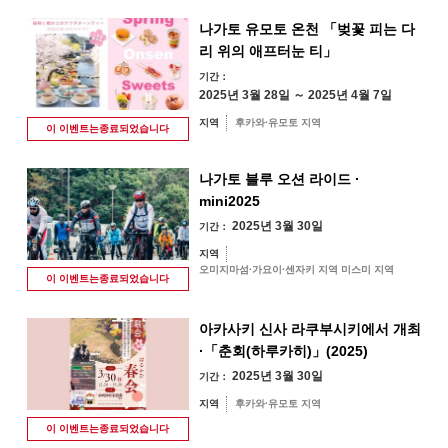
나가토 유모토 온천 「벚꽃 피는 다
리 위의 애프터눈 티」
기간：
2025년 3월 28일 ～ 2025년 4월 7일
지역
후카와·유모토 지역
이 이벤트는
종료되었습니다
나가토 블루 오션 라이드 ·
mini2025
2025년 3월 30일
기간：
지역
오미지마섬·가요이·센자키 지역 미스미 지역
이 이벤트는
종료되었습니다
아카사키 신사 라쿠부시키에서 개최
·「춘회(하루카히)」(2025)
2025년 3월 30일
기간：
지역
후카와·유모토 지역
이 이벤트는
종료되었습니다