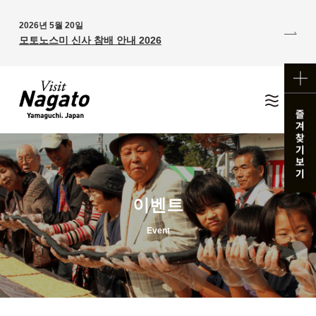
2026년 5월 20일
모토노스미 신사 참배 안내 2026
이벤트
Event