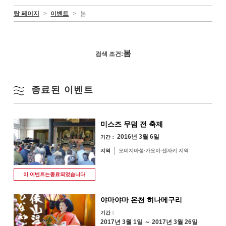
탑 페이지
>
이벤트
>
봄
봄
검색 조건:
종료된 이벤트
미스즈 무덤 전 축제
2016년 3월 6일
기간：
지역
오미지마섬·가요이·센자키 지역
이 이벤트는
종료되었습니다
야마야마 온천 히나메구리
기간：
2017년 3월 1일 ～ 2017년 3월 26일