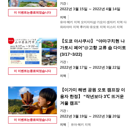
기간：
2022년 3월 15일 ～ 2022년 4월 14일
이 이벤트는
종료되었습니다
지역
유야·헤키 지역 오미지마섬·가요이·센자키 지역 다
와라야마 지역 후카와·유모토 지역 미스미 지역
【도쿄 아사쿠사】 “야마구치현 나
가토시 페어”@고향 교류 숍 다이토
(3/17~3/22)
기간：
2022년 3월 17일 ～ 2022년 3월 22일
이 이벤트는
종료되었습니다
지역
【이가미 해변 공원 오토 캠프장 이
용자 한정】 “작년보다 3℃ 뜨거운
겨울 캠프”
기간：
2022년 3월 19일 ～ 2022년 3월 20일
이 이벤트는
종료되었습니다
지역
유야·헤키 지역