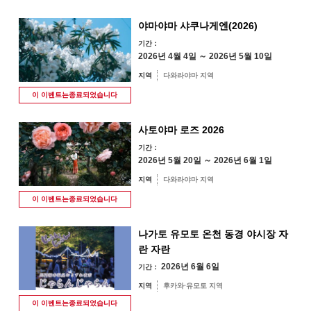
야마야마 샤쿠나게엔(2026)
기간：
2026년 4월 4일 ～ 2026년 5월 10일
지역
다와라야마 지역
이 이벤트는
종료되었습니다
사토야마 로즈 2026
기간：
2026년 5월 20일 ～ 2026년 6월 1일
지역
다와라야마 지역
이 이벤트는
종료되었습니다
나가토 유모토 온천 동경 야시장 자
란 자란
2026년 6월 6일
기간：
지역
후카와·유모토 지역
이 이벤트는
종료되었습니다