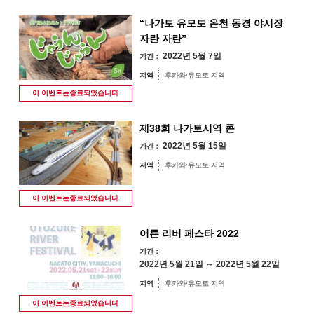
10
11
12
13
14
15
16
“나가토 유모토 온천 동경 야시장
가을
자란 자란”
17
18
19
20
21
22
23
2022년 5월 7일
기간：
지역
후카와·유모토 지역
겨울
24
25
26
27
28
29
30
이 이벤트는
종료되었습니다
31
제38회 나가토시역 콘
지역별 검색
2022년 5월 15일
by Area
기간：
« 7월
9월 »
지역
후카와·유모토 지역
이 이벤트는
종료되었습니다
오미지마섬·가요
어른 리버 페스타 2022
이·센자키 지역
기간：
유야·헤키 지역
미스미 지역
2022년 5월 21일 ～ 2022년 5월 22일
후카와·유모토 지역
지역
후카와·유모토 지역
이 이벤트는
종료되었습니다
다와라야마 지역