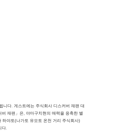
가 됩니다. 게스트에는 주식회사 디스커버 재팬 대
rea
커버 재팬」은, 야마구치현의 매력을 응축한 별
기무라 하야토(나가토 유모토 온천 거리 주식회사)
니다.