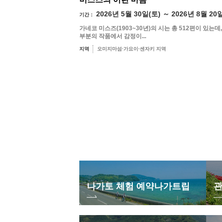
2026년 5월 30일(토) ～ 2026년 8월 20
기간：
가네코 미스즈(1903~30년)의 시는 총 512편이 있는데,
부분의 작품에서 감정이...
지역
오미지마섬·가요이·센자키 지역
나가토 체험 예약
나가트립
관