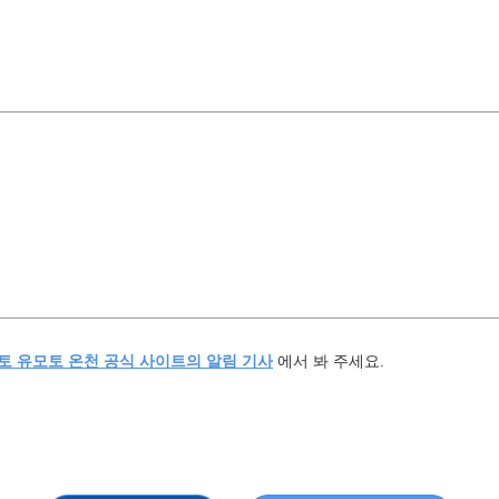
화
수
목
금
토
1
유야·헤
4
5
6
7
8
11
12
13
14
15
18
19
20
21
22
키워드 검색
by F
25
26
27
28
29
토 유모토 온천 공식 사이트의 알림 기사
에서 봐 주세요.
« 7월
9월 »