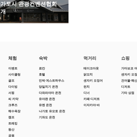
가토시 관광컨벤션협회
소개
체험
숙박
먹거리
쇼핑
이벤트
료칸
테이크아웃
가마보코 
사이클링
호텔
닭꼬치
센자키 오
골프
민박·게스트하우스
센자키 오징어
건어물·해
다이빙
당일치기 온천
런치
디저트
서핑
다와라야마 온천
디너
기타 상점
씨 카약
유야완 온천
카페·디저트
크루즈
유멘 온천
이자카야·바
해수욕장
나가토 유모토 온천
캠프
기와도 온천
트레킹
등산
공원