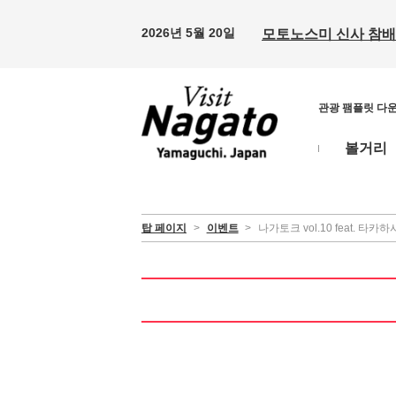
2026년 5월 20일
모토노스미 신사 참배 
관광 팸플릿 다
볼거리
탑 페이지
>
이벤트
>
나가토크 vol.10 feat. 