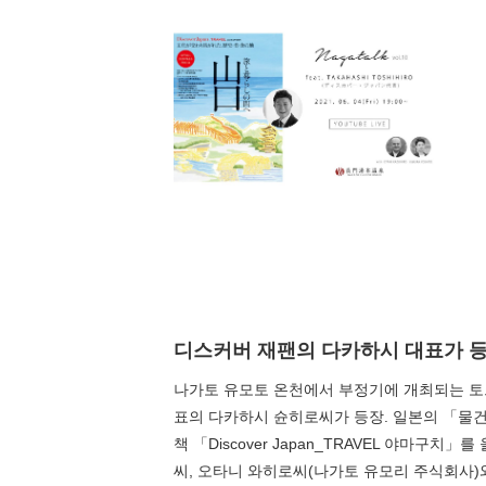
디스커버 재팬의 다카하시 대표가 등
나가토 유모토 온천에서 부정기에 개최되는 토크 
계절별 검색
by Season
표의 다카하시 슌히로씨가 등장. 일본의 「물건
책 「Discover Japan_TRAVEL 야마
봄
씨, 오타니 와히로씨(나가토 유모리 주식회사)