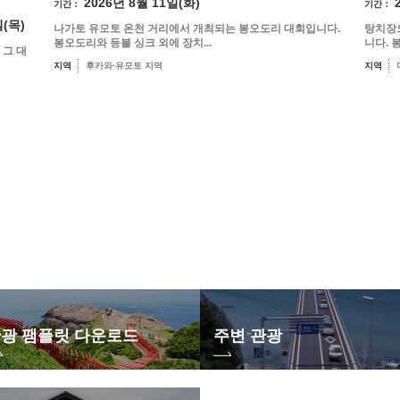
2026년 8월 11일(화)
기간：
기간：
일(목)
나가토 유모토 온천 거리에서 개최되는 봉오도리 대회입니다.
탕치장
봉오도리와 등불 싱크 외에 장치...
니다. 
 그 대
지역
후카와·유모토 지역
지역
광 팸플릿 다운로드
주변 관광