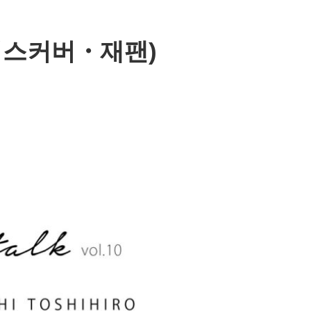
씨(디스커버・재팬)