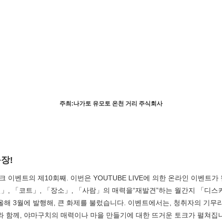
주최:나가토 유모토 온천 거리 주식회사
장!
8월
이벤트의 제10회째. 이번은 YOUTUBE LIVE에 의한 온라인 이벤트
지역별 검색
by A
」, 「코트」, 「장소」, 「사람」의 매력을“재발견”하는 월간지 「디스
구치」를 올해 3월에 발행해, 큰 화제를 불렀습니다. 이벤트에서는, 청취자의 
와 함께, 야마구치의 매력이나 마을 만들기에 대한 뜨거운 토크가 펼쳐집