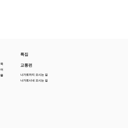
특집
어묵
교통편
징어
나가토까지 오시는 길
산물
나가토시내 오시는 길