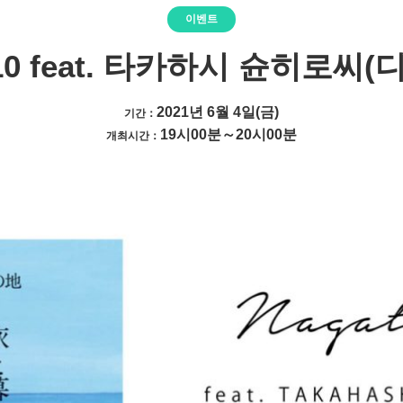
이벤트
10 feat. 타카하시 슌히로
2021년 6월 4일(금)
기간：
19시00분～20시00분
개최시간：