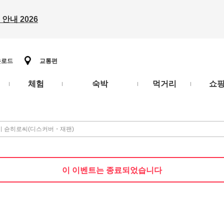
안내 2026
운로드
교통편
체험
숙박
먹거리
쇼
타카하시 슌히로씨(디스커버・재팬)
이 이벤트는 종료되었습니다