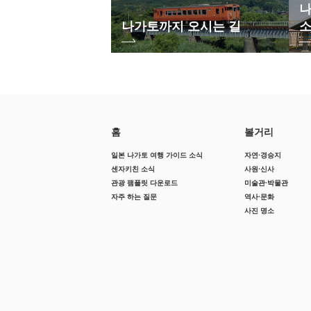
나
나가토까지 오시는 길
홈
볼거리
일본 나가토 여행 가이드 소식
자연·경승지
센자키친 소식
사원·신사
관광 팸플릿 다운로드
미술관·박물관
자주 하는 질문
역사·문화
사진 명소