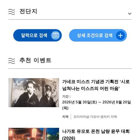
주차장
250대
8월
【회장에 관한 일】
〒759-4503
전단지
나가토시 유타니 신 일명 10833번지 TEL：0837-33-0051
Google 지도에서 보기
계절별 검색
by Season
월
화
수
목
금
토
일
▽ 클릭 or 탭으로 보실 수 있습니다
1
2
봄
추천 이벤트
3
4
5
6
7
8
9
여름
10
11
12
13
14
15
16
가네코 미스즈 기념관 기획전 ‘시로
가을
넘쳐나는 미스즈의 어린 마음’
17
18
19
20
21
22
23
기간：
2026년 5월 30일(토) ～ 2026년 8월 20일
겨울
(목)
24
25
26
27
28
29
30
지역
오미지마섬·가요이·센자키 지역
31
나가토 유모토 온천 납량 윤무 대회
지역별 검색
by Area
(2026)
« 7월
9월 »