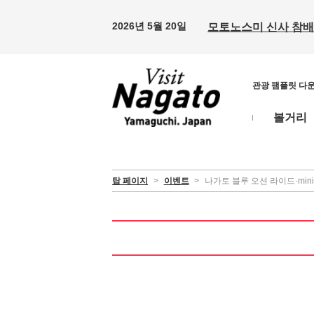
2026년 5월 20일
모토노스미 신사 참배 
관광 팸플릿 다
볼거리
탑 페이지
>
이벤트
>
나가토 블루 오션 라이드·mini(