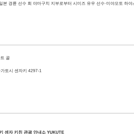
 일본 경륜 선수 회 야마구치 지부로부터 시미즈 유우 선수·미야모토 하
8월
지역별 검색
by A
트 골
나가토시 센자키 4297-1
화
수
목
금
토
1
유야·헤
4
5
6
7
8
11
12
13
14
15
키 센자 키친 관광 안내소 YUKUTE