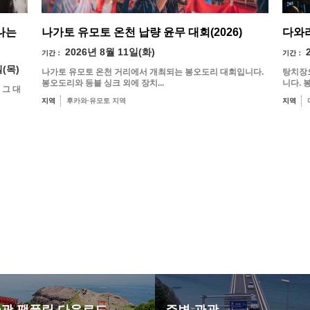
나는
나가토 유모토 온천 납량 윤무 대회(2026)
다와라
2026년 8월 11일(화)
기간：
기간：
일(목)
나가토 유모토 온천 거리에서 개최되는 봉오도리 대회입니다.
탕치장
봉오도리와 등불 싱크 외에 장치...
니다. 
 그 대
지역
후카와·유모토 지역
지역