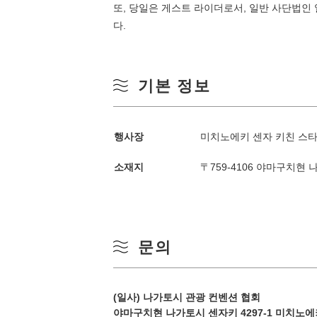
또, 당일은 게스트 라이더로서, 일반 사단법인
다.
기본 정보
계절별 검색
by Season
행사장
미치노에키 센자 키친 스타
소재지
〒759-4106 야마구치현 
봄
월
여름
문의
3
가을
10
(일사) 나가토시 관광 컨벤션 협회
겨울
야마구치현 나가토시 센자키 4297-1 미치노에