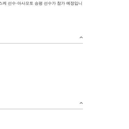
야스케 선수·아사모토 승평 선수가 참가 예정입니
rea
일
오미지마섬·가
요이·센자키
2
지역
키 지역
미스미 지역
9
후카와·유모토 지역
16
다와라야마 지역