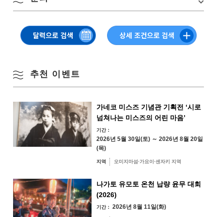
소재지
〒 759-3803 야마구치현 나가토시 미스미시타 518
계절별 검색
by Season
미스미 후루사토 축제 실행 위원회 사무국
월
화
수
목
금
토
일
교통편
JR 산인본선 나가토 산스미역에서 차로 5분
TEL:
0837-43-0221
주차장
나가토시청 三隅支所（三隅保健センター）・明倫
1
2
초등학교・ 만남 파크 三隅
봄
추천 이벤트
3
4
5
6
7
8
9
여름
가네코 미스즈 기념관 기획전 ‘시로
10
11
12
13
14
15
16
넘쳐나는 미스즈의 어린 마음’
가을
기간：
17
18
19
20
21
22
23
2026년 5월 30일(토) ～ 2026년 8월 20일
(목)
겨울
24
25
26
27
28
29
30
지역
오미지마섬·가요이·센자키 지역
나가토 유모토 온천 납량 윤무 대회
31
(2026)
지역별 검색
by Area
« 7월
9월 »
2026년 8월 11일(화)
기간：