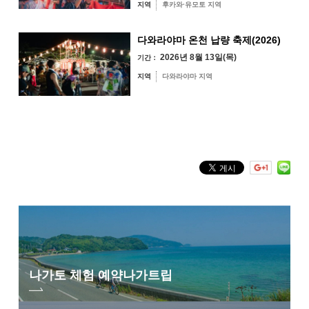
지역
후카와·유모토 지역
다와라야마 온천 납량 축제(2026)
2026년 8월 13일(목)
오미지마섬·가요
기간：
이·센자키 지역
지역
다와라야마 지역
유야·헤키 지역
미스미 지역
후카와·유모토 지역
다와라야마 지역
키워드 검색
by Freeword
나가토 체험 예약
나가트립