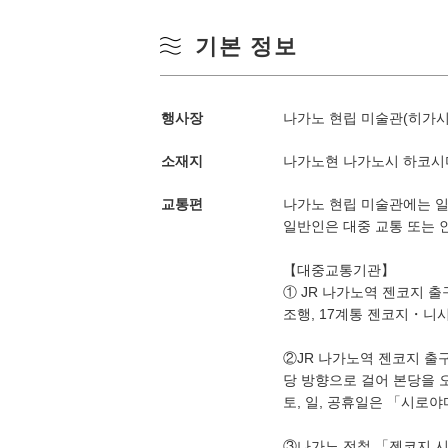
기본 정보
행사장
나가노 현립 미술관(히가시
소재지
나가노현 나가노시 하코시미즈
교통편
나가노 현립 미술관에는 일
일반인은 대중 교통 또는 
계절별 검색
by Season
【대중교통기관】
① JR 나가노역 젠코지 
봄
조행, 17계통 젠코지・니시
월
②JR 나가노역 젠코지 출
여름
당 방향으로 걸어 본당을 
토, 일, 공휴일은 「시로야
3
가을
③나가노 전철 「젠코지 시타