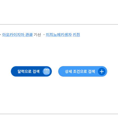
・
아오카이지마 관광
기선 ・
미치노에키센자
키친