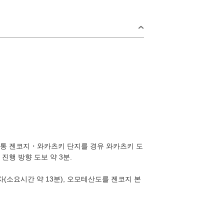
rea
6계통 젠코지・와카츠키 단지를 경유 와카츠키 도
진행 방향 도보 약 3분.
일
오미지마섬·가
요이·센자키
소요시간 약 13분), 오모테산도를 젠코지 본
2
지역
키 지역
미스미 지역
9
후카와·유모토 지역