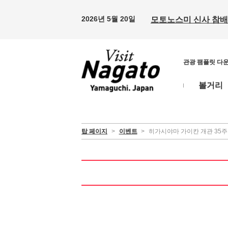
2026년 5월 20일
모토노스미 신사 참배 
관광 팸플릿 다
볼거리
탑 페이지
>
이벤트
>
히가시야마 가이칸 개관 35