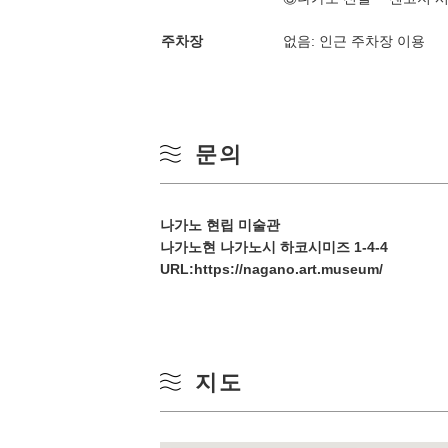
10
겨울
주차장
없음: 인근 주차장 이용
17
24
문의
31
나가노 현립 미술관
나가노현 나가노시 하코시미즈 1-4-4
URL:
https://nagano.art.museum/
지도