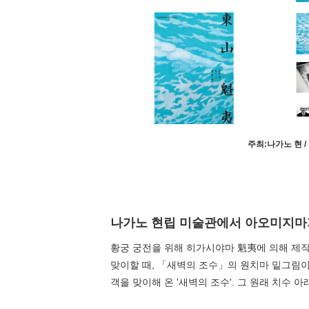
주최:나가노 현 /
나가노 현립 미술관에서 아오미지마가
황궁 궁전을 위해 히가시야마 魁夷에 의해 제
맞이할 때, 「새벽의 조수」의 원치마 밑그림이
객을 맞이해 온 '새벽의 조수'. 그 원래 치수