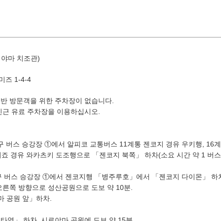
야마 치조관)
 1-4-4
반 방문객을 위한 주차장이 없습니다.
8월
인근 유료 주차장을 이용하십시오.
지역별 검색
by A
출구 버스 승강장 ①에서 알피코 교통버스 11계통 젠코지 경유 우키행, 1
죠 경유 와카츠키 도조행으로 「젠코지 북쪽」 하차(소요 시간 약 1 버스 
화
수
목
금
토
구 버스 승강장 ①에서 젠코지행 「병주루호」에서 「젠코지 다이몬」 하차(
1
오른쪽 방향으로 성산공원으로 도보 약 10분.
유야·헤
마 공원 앞」하차.
4
5
6
7
8
역」 하차, 시로야마 공원에 도보 약 15분.