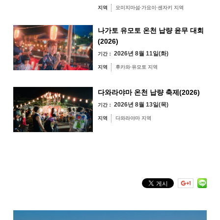
31
지역
오미지마섬·가요이·센자키 지역
지역별 검색
by Area
« 7월
9월 »
나가토 유모토 온천 납량 윤무 대회
(2026)
2026년 8월 11일(화)
기간：
지역
후카와·유모토 지역
오미지마섬·가요
이·센자키 지역
다와라야마 온천 납량 축제(2026)
유야·헤키 지역
미스미 지역
2026년 8월 13일(목)
기간：
후카와·유모토 지역
지역
다와라야마 지역
다와라야마 지역
키워드 검색
by Freeword