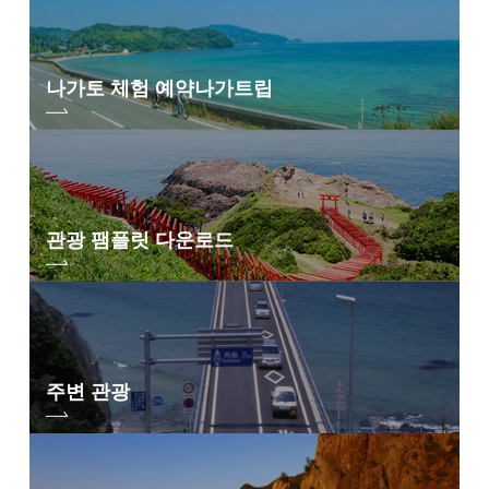
나가토 체험 예약
나가트립
관광 팸플릿 다운로드
주변 관광