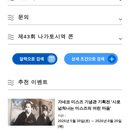
8월
문의
행사장
나가토시 에키마에
소재지
나가토시 히가시후카가와 903-5
계절별 검색
by Season
제43회 나가토시역 콘
나가토 철도부
교통편
■JR 산인 본선 「나가토시역」 바로
월
화
수
목
금
토
일
TEL:
0837-22-2607
주차장
역 앞 주차장・임시 주차장
1
2
▽ 클릭 or 탭으로 보실 수 있습니다
※JR을 이용해 주신 고객님께는 회장 접수에서 작
봄
은 선물을 드립니다
3
4
5
6
7
8
9
여름
추천 이벤트
10
11
12
13
14
15
16
가을
17
18
19
20
21
22
23
가네코 미스즈 기념관 기획전 ‘시로
넘쳐나는 미스즈의 어린 마음’
겨울
24
25
26
27
28
29
30
기간：
2026년 5월 30일(토) ～ 2026년 8월 20일
(목)