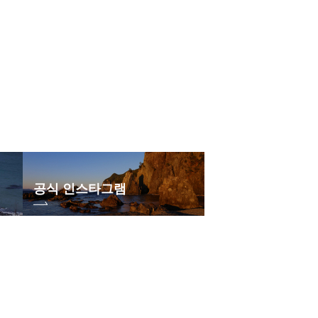
공식 인스타그램