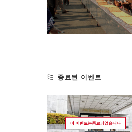
종료된 이벤트
이 이벤트는
종료되었습니다