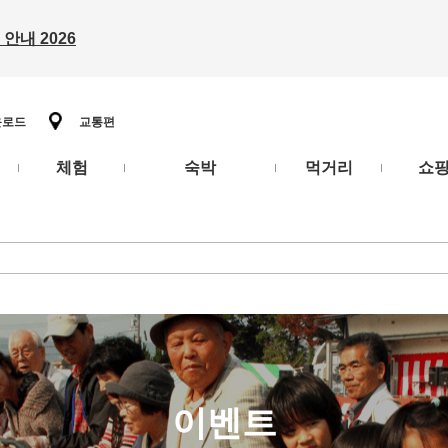
안내 2026
운로드
교통편
체험
숙박
먹거리
쇼
이벤트