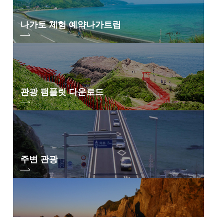
지역별 검색
by Area
« 7월
9월 »
나가토 체험 예약
나가트립
오미지마섬·가요
이·센자키 지역
유야·헤키 지역
미스미 지역
관광 팸플릿 다운로드
후카와·유모토 지역
다와라야마 지역
주변 관광
키워드 검색
by Freeword