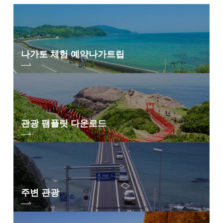
나가토 체험 예약
나가트립
관광 팸플릿 다운로드
주변 관광