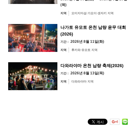
31
(목)
지역별 검색
지역
오미지마섬·가요이·센자키 지역
by Area
« 7월
9월 »
나가토 유모토 온천 납량 윤무 대회
(2026)
2026년 8월 11일(화)
기간：
오미지마섬·가요
지역
후카와·유모토 지역
이·센자키 지역
유야·헤키 지역
미스미 지역
다와라야마 온천 납량 축제(2026)
2026년 8월 13일(목)
기간：
후카와·유모토 지역
지역
다와라야마 지역
다와라야마 지역
키워드 검색
by Freeword