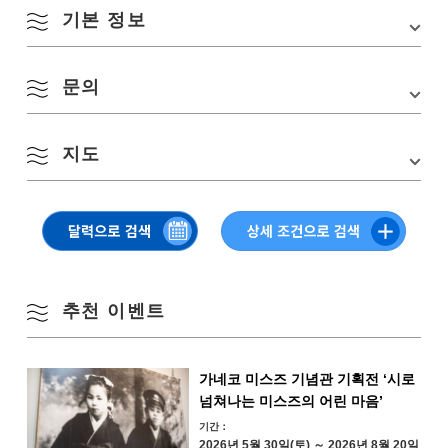
기본 정보
8월
문의
행사장
센자키 어항 어시장
계절별 검색
by Season
소재지
〒759-4106 야마구치현 나가토시 센자키 4295-17
지도
나가토 물고기 축제 실행위원회 사무국(야마구치현 어협 장문 통괄 지점
월
화
수
목
금
토
일
교통편
JR 산인 본선 「센자키 역」에서 도보 약 5 분 · 중
내) / 나가토시 관공서 상공 수산과 수산 어항계
국 자동차 도로 「미네 IC」에서 차로 약 45 분
TEL:
0837-26-1313 / 0837-23-1145
1
2
봄
주차장
부근의 센자키 시장에 임시 주차장 있음
Google 지도에서 보기
3
4
5
6
7
8
9
여름
10
11
12
13
14
15
16
추천 이벤트
가을
17
18
19
20
21
22
23
가네코 미스즈 기념관 기획전 ‘시로
겨울
넘쳐나는 미스즈의 어린 마음’
24
25
26
27
28
29
30
기간：
2026년 5월 30일(토) ～ 2026년 8월 20일