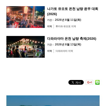
지역별 검색
by Area
« 7월
9월 »
나가토 유모토 온천 납량 윤무 대회
(2026)
2026년 8월 11일(화)
기간：
지역
후카와·유모토 지역
오미지마섬·가요
이·센자키 지역
다와라야마 온천 납량 축제(2026)
유야·헤키 지역
미스미 지역
2026년 8월 13일(목)
기간：
지역
다와라야마 지역
후카와·유모토 지역
다와라야마 지역
키워드 검색
by Freeword