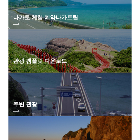
나가토 체험 예약
나가트립
관광 팸플릿 다운로드
주변 관광