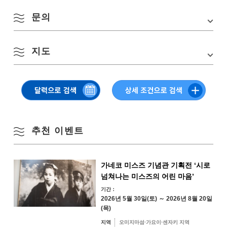
문의
행사장
미치노에키 센자 키친(스타트・골)
8월
소재지
야마구치현 나가토시 센자키 4297-1
계절별 검색
지도
by Season
(1사) 나가토시 관광 컨벤션 협회
야마구치현 나가토시 센자키 4297-1 미치노에키 센자 키친 관광 안내소
월
화
수
목
금
토
일
“YUKUTE” 내
TEL:
0837-27-0074
1
2
Email:post@nanavi.jp
Google 지도에서 보기
봄
3
4
5
6
7
8
9
여름
추천 이벤트
10
11
12
13
14
15
16
가을
가네코 미스즈 기념관 기획전 ‘시로
17
18
19
20
21
22
23
넘쳐나는 미스즈의 어린 마음’
겨울
기간：
24
25
26
27
28
29
30
2026년 5월 30일(토) ～ 2026년 8월 20일
(목)
31
지역
오미지마섬·가요이·센자키 지역