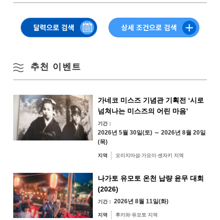
계절별 검색
by Season
・10:00 온천 앞 집합
월
화
수
목
금
토
일
→10:10 온천 출발→10:40 치요의 타키로 휴식→11:10 야마야마 온천 도착
→11:30 타베야마 런치→12:30 타베야마 출발→12:50 사토야마 로즈 도착
1
2
→13:30 사토야마 로즈발→쇼트컷 코스
봄
추천 이벤트
3
4
5
6
7
8
9
여름
가네코 미스즈 기념관 기획전 ‘시로
10
11
12
13
14
15
16
넘쳐나는 미스즈의 어린 마음’
가을
기간：
2026년 5월 30일(토) ～ 2026년 8월 20일
17
18
19
20
21
22
23
(목)
겨울
지역
오미지마섬·가요이·센자키 지역
24
25
26
27
28
29
30
나가토 유모토 온천 납량 윤무 대회
31
(2026)
지역별 검색
by Area
2026년 8월 11일(화)
기간：
« 7월
9월 »
지역
후카와·유모토 지역