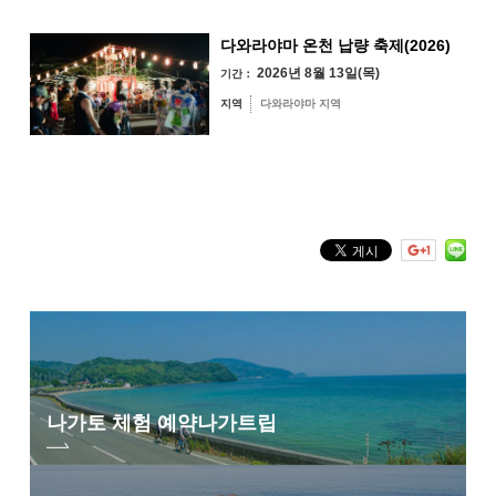
다와라야마 온천 납량 축제(2026)
2026년 8월 13일(목)
기간：
오미지마섬·가요
이·센자키 지역
지역
다와라야마 지역
유야·헤키 지역
미스미 지역
후카와·유모토 지역
다와라야마 지역
키워드 검색
by Freeword
나가토 체험 예약
나가트립