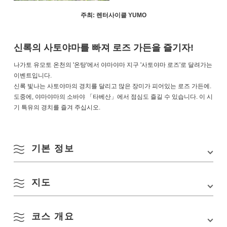
주최: 렌터사이클 YUMO
신록의 사토야마를 빠져 로즈 가든을 즐기자!
나가토 유모토 온천의 '온탕'에서 야마야마 지구 '사토야마 로즈'로 달려가는
이벤트입니다.
신록 빛나는 사토야마의 경치를 달리고 많은 장미가 피어있는 로즈 가든에.
도중에, 야마야마의 소바야 「타베산」에서 점심도 즐길 수 있습니다. 이 시
기 특유의 경치를 즐겨 주십시오.
기본 정보
지도
행사장
온탕
소재지
〒759-4103 야마구치현 나가토시 후카가와 유모토
2265
8월
코스 개요
Google 지도에서 보기