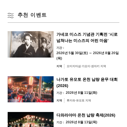
17
18
19
20
21
22
23
겨울
추천 이벤트
24
25
26
27
28
29
30
31
가네코 미스즈 기념관 기획전 ‘시로
지역별 검색
넘쳐나는 미스즈의 어린 마음’
by Area
« 7월
9월 »
기간：
2026년 5월 30일(토) ～ 2026년 8월 20일
(목)
지역
오미지마섬·가요이·센자키 지역
오미지마섬·가요
이·센자키 지역
나가토 유모토 온천 납량 윤무 대회
(2026)
유야·헤키 지역
미스미 지역
2026년 8월 11일(화)
기간：
후카와·유모토 지역
지역
후카와·유모토 지역
다와라야마 지역
다와라야마 온천 납량 축제(2026)
2026년 8월 13일(목)
기간：