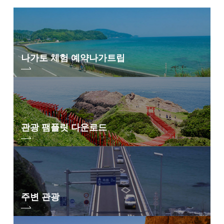
나가토 체험 예약
나가트립
관광 팸플릿 다운로드
주변 관광