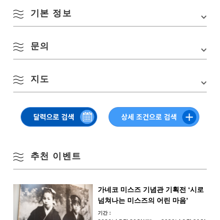
기본 정보
8월
문의
행사장
야마야마 온천 거리・각 여관
계절별 검색
by Season
소재지
〒 759-4211 야마구치현 나가토시 아야마
월
화
수
목
금
토
일
지도
俵山온천 합명회사
교통편
중국 자동차도로 「미네 IC」에서 차로 약 50분
TEL:
0837-29-0001
・JR 산인 본선 「나가토 유모토역」에서 버스로
URL:
http://tawarayamaonsen.com/
1
2
약 20분
봄
Google 지도에서 보기
3
4
5
6
7
8
9
여름
10
11
12
13
14
15
16
추천 이벤트
가을
17
18
19
20
21
22
23
가네코 미스즈 기념관 기획전 ‘시로
겨울
넘쳐나는 미스즈의 어린 마음’
24
25
26
27
28
29
30
기간：