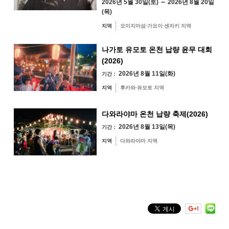
2026년 5월 30일(토) ～ 2026년 8월 20일
31
(목)
지역별 검색
by Area
지역
오미지마섬·가요이·센자키 지역
« 7월
9월 »
나가토 유모토 온천 납량 윤무 대회
(2026)
2026년 8월 11일(화)
기간：
오미지마섬·가요
지역
후카와·유모토 지역
이·센자키 지역
유야·헤키 지역
미스미 지역
다와라야마 온천 납량 축제(2026)
2026년 8월 13일(목)
후카와·유모토 지역
기간：
지역
다와라야마 지역
다와라야마 지역
키워드 검색
by Freeword