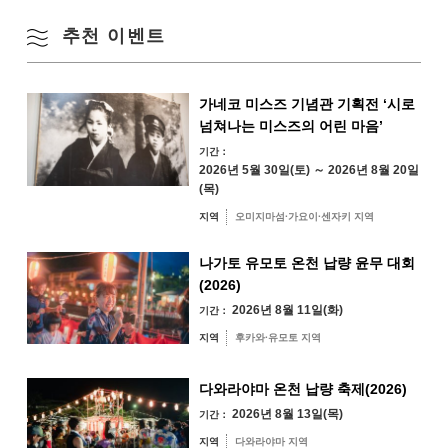
【내용】
추천 이벤트
겨울
24
25
26
27
28
29
30
■ 철도 이벤트・기동차 운전대 승차・차내 방송 기기를 사용한 차장 방송
체험・어린이 유니폼 착용에 의한 기념 촬영・운전사 훈련용 운전 시뮬레
이터 체험(체험 시간:약 10분/1조) ※초등학생 이하의 아이가 계시는 가족
31
가네코 미스즈 기념관 기획전 ‘시로
이 대상(선착 18조 한정)
・궤도 자동 자전거의 승차 체험 ・철도 모형 전시 ・건너편 비상 버튼 체험
넘쳐나는 미스즈의 어린 마음’
지역별 검색
by Area
・철도 영상의 시청 코너 ・표시 패널 설치
« 7월
9월 »
기간：
2026년 5월 30일(토) ～ 2026년 8월 20일
■나가토 경찰서 부스·교통 안전 상품, 방범 상품의 배포·경찰차의 전시
(목)
■센자키 해상 보안부 코너·해상 보안청의 제복 시착·해상 보안청의 상품 배
지역
오미지마섬·가요이·센자키 지역
포·우미마루와의 기념 촬영
오미지마섬·가요
나가토 유모토 온천 납량 윤무 대회
■현지음식업자에 의한 키친카 출점·토라야 제과(와라비 떡 드링크, 소프트
이·센자키 지역
크림 등)
(2026)
· NaNaya Farm (치킨 카레, 머핀 등)
유야·헤키 지역
미스미 지역
2026년 8월 11일(화)
기간：
· music & coffee (크래프트 콜라, 돼지 덮밥 등)
후카와·유모토 지역
・BEARSkitchen(튀김, 감자튀김 등)
지역
후카와·유모토 지역
다와라야마 지역
【특전/개최】
▽선착 200분에게 접수로 오리지널 캔 배지를 선물(초등학생 이하의 아이
다와라야마 온천 납량 축제(2026)
가 대상)
2026년 8월 13일(목)
기간：
▽ 철도 0× 퀴즈 대회
지역
다와라야마 지역