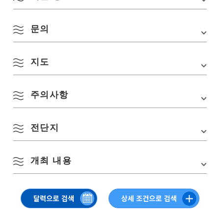
문의
행사장
JR 나가토 철도부
소재지
〒759-4101 야마구치현 나가토시 히가시후카가와
911
지도
JR 서일본 나가토 철도부
TEL:
0837-22-2607
8월
교통편
・JR 나가토시역에서 도보 약 5분
・중국 자동차도로 「미네 IC」에서 차로 약 45분
주의사항
계절별 검색
Google 지도에서 보기
by Season
주차장
없음
※JR등, 대중교통기관을 이용해 주세요
월
화
수
목
금
토
일
※미네선・산인선(나가토시~코쿠시간)은 버스에
전단지
의한 대행 수송을 실시하고 있습니다
1
2
▽ 방문에 있어서의 주의사항・회장에는 주차장은 없습니다. 일
(https://trafficinfo.westjr.co.jp/sp/chugoku.htm)
봄
을 할 때는 JR등 대중교통기관을 이용해 주십시오.
개최 내용
▽ 클릭 or 탭으로 PDF가 열립니다
미네선, 산인선(나가토시・코쿠시마)은 버스에 의한 대행 수송
3
4
5
6
7
8
9
을 실시하고 있습니다
여름
. 보행시에는 발밑에 충분히 주의해 주세요・예정하고 있습니다
기획 내용은 급히 변경・중지하는 경우가 있습니다. 양해 바랍
【일시】
10
11
12
13
14
15
16
니다
10월 8일(일) 10:00~14:00 (옥외 코너는 13:00까지)
가을
※입장 무료, 우천 결행(황천 중지)
17
18
19
20
21
22
23