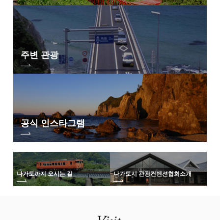
주변 관광
공식 인스타그램
나가토까지 오시는 길
나가토시 관광컨벤션협회
소개