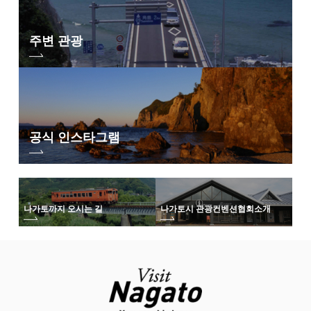
주변 관광
공식 인스타그램
나가토까지 오시는 길
나가토시 관광컨벤션협회
소개