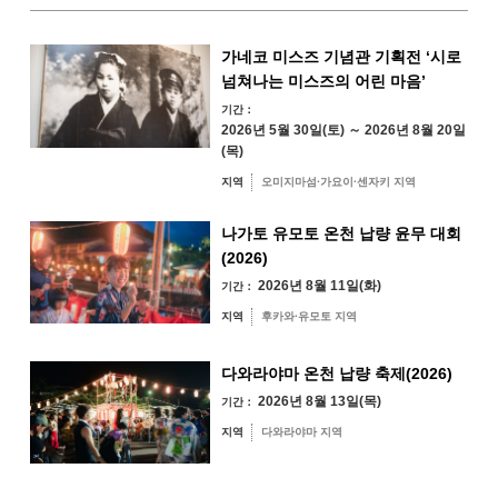
겨울
24
25
26
27
28
29
30
가네코 미스즈 기념관 기획전 ‘시로
넘쳐나는 미스즈의 어린 마음’
31
기간：
지역별 검색
by Area
« 7월
9월 »
2026년 5월 30일(토) ～ 2026년 8월 20일
(목)
지역
오미지마섬·가요이·센자키 지역
나가토 유모토 온천 납량 윤무 대회
오미지마섬·가요
(2026)
이·센자키 지역
2026년 8월 11일(화)
기간：
유야·헤키 지역
미스미 지역
지역
후카와·유모토 지역
후카와·유모토 지역
다와라야마 온천 납량 축제(2026)
다와라야마 지역
2026년 8월 13일(목)
기간：
지역
다와라야마 지역