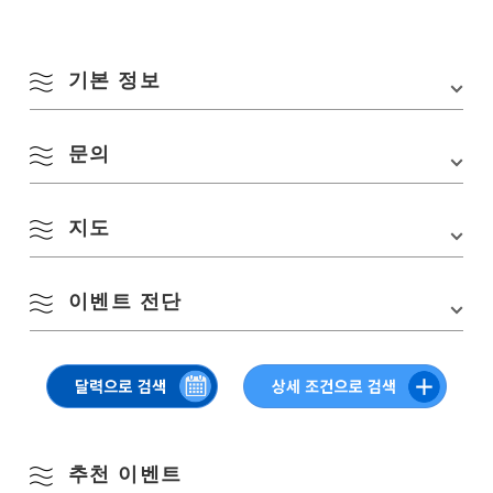
기본 정보
8월
문의
행사장
아카사키 신사 라쿠부시키
소재지
야마구치현 나가토시 히가시후카가와 2668-2
계절별 검색
by Season
지도
야사키 신사 라쿠부시키 보존활동 협의회
월
화
수
목
금
토
일
주차장
・라쿠부시키 주변의 공원 부지 내
TEL:
090-3633-3826(아카사키 신사 라쿠부시키 보존 활용 협의회)
・히스토리아 나가토 주차장
URL:
https://x.gd/GoCD0
1
2
이벤트 전단
봄
주차장 요금
무료
Google 지도에서 보기
3
4
5
6
7
8
9
여름
▽ 탭 & 클릭하면 이미지가 커집니다.
10
11
12
13
14
15
16
가을
17
18
19
20
21
22
23
추천 이벤트