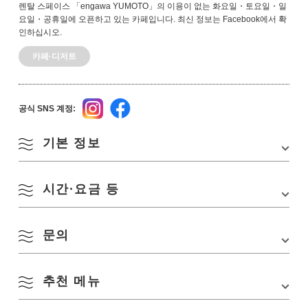
렌탈 스페이스 「engawa YUMOTO」의 이용이 없는 화요일・토요일・일
요일・공휴일에 오픈하고 있는 카페입니다. 최신 정보는 Facebook에서 확
인하십시오.
카페·디저트
공식 SNS 계정:
기본 정보
시간·요금 등
주소
나가토시 후카가와 유모토 1323-1
TEL
090-4704-6308
문의
영업시간
10:00-16:00
교통편
・나가토 시가에서 차로 약 10분(모토노스미 신사
에서 차로 약 30분)
정기휴무
월요일·수요일·목요일·금요일
・[미네 방면에서] 중국 자동차도로 「미네 IC」에
추천 메뉴
engawa YUMOTO
서 차로 약 30분
수용 인원
20명
TEL:
090-4704-6308
・[시모노세키 방면에서]산인도·나가토 모야마 도