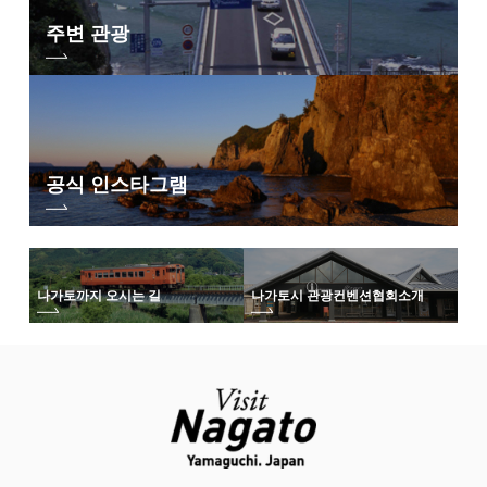
주변 관광
공식 인스타그램
나가토까지 오시는 길
나가토시 관광컨벤션협회
소개