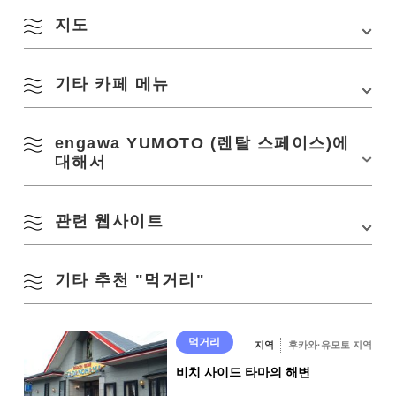
로 “나가토 유모토 온천 IC(무료 구간)”에서 차로 약
5분
지도
・JR 미네선 「나가토 유모토역」에서 도보 10분
구운 과자
부가세 포함 200엔～
주차장
없음
기타 카페 메뉴
※나가토 유모토 온천 주차장을 이용해 주세요
Google 지도에서 보기
공식 SNS 계정
Instagram
Facebook
커피
engawa YUMOTO (렌탈 스페이스)에
상기 외에, 계절이나 점포의 기획에 맞춘 다양한 메뉴를 갖추고 있습니다.
부가세 포함 350엔
대해서
아이스바
관련 웹사이트
「engawa YUMOTO」는, 렌탈 스페이스로서 이용 가능합니다.
부가세 포함 400엔
사용 가능 시간: 9:00-23:00
이용 요금:평일 1,000엔/시간 토, 일, 공휴일 1,500엔/시간
기타 추천 "먹거리"
Facebook
(17:00 이후는 +500엔/시간, 에어컨+300엔/시간)
Instagram
※ 최신 정보는
Facebook
에서 확인하십시오.
먹거리
지역
후카와·유모토 지역
비치 사이드 타마의 해변