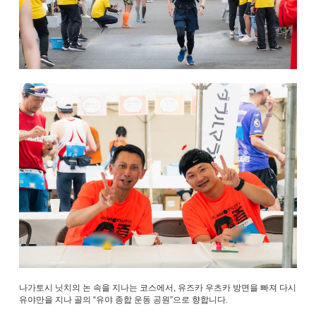
나가토시 닛치의 논 속을 지나는 코스에서, 유즈카 우츠카 방면을 빠져 다시
유야만을 지나 골의 “유야 종합 운동 공원”으로 향합니다.