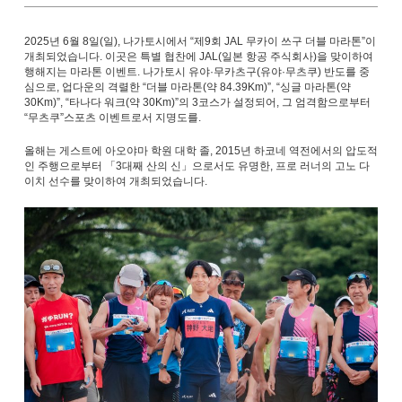
2025년 6월 8일(일), 나가토시에서 “제9회 JAL 무카이 쓰구 더블 마라톤”이
개최되었습니다. 이곳은 특별 협찬에 JAL(일본 항공 주식회사)을 맞이하여
행해지는 마라톤 이벤트. 나가토시 유야·무카츠구(유야·무츠쿠) 반도를 중
심으로, 업다운의 격렬한 “더블 마라톤(약 84.39Km)”, “싱글 마라톤(약
30Km)”, “타나다 워크(약 30Km)”의 3코스가 설정되어, 그 엄격함으로부터
“무츠쿠”스포츠 이벤트로서 지명도를.
올해는 게스트에 아오야마 학원 대학 졸, 2015년 하코네 역전에서의 압도적
인 주행으로부터 「3대째 산의 신」으로서도 유명한, 프로 러너의 고노 다
이치 선수를 맞이하여 개최되었습니다.