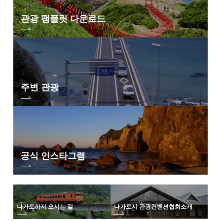
관광 팸플릿 다운로드
주변 관광
공식 인스타그램
나가토까지 오시는 길
나가토시 관광컨벤션협회
소개