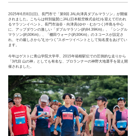
2025年6月8日(日)、長門市で「第9回 JAL向津具ダブルマラソン」が開催
されました。こちらは特別協賛にJAL(日本航空株式会社)を迎えて行われ
るマラソンイベント。長門市油谷・向津具(ゆや・むかつく)半島を中心
に、アップダウンの激しい「ダブルマラソン(約84.39Km)」、「シングル
マラソン(約30Km)」、「棚田ウォーク(約30Km)」の３コースが設定さ
れ、その厳しさから”むかつく”スポーツイベントとして知名度をあげてい
ます。
今年はゲストに青山学院大学卒、2015年箱根駅伝での圧倒的な走りから
「3代目 山の神」としても有名な、プロランナーの神野大地選手を迎え開
催されました。