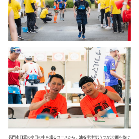
長門市日置の水田の中を通るコースから、油谷宇津賀(うつか)方面を抜け