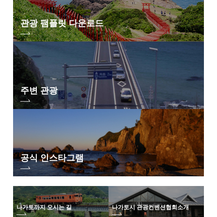
관광 팸플릿 다운로드
주변 관광
공식 인스타그램
나가토까지 오시는 길
나가토시 관광컨벤션협회
소개