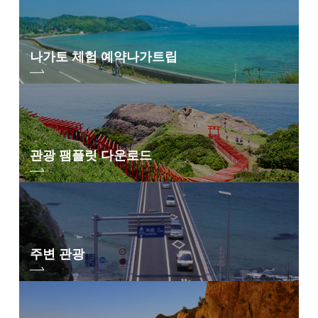
나가토 체험 예약
나가트립
관광 팸플릿 다운로드
주변 관광