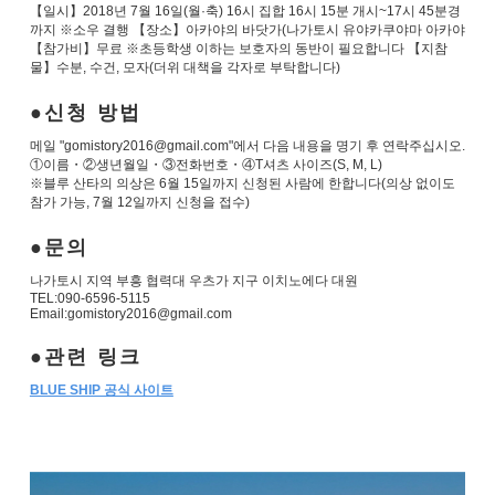
【일시】2018년 7월 16일(월·축) 16시 집합 16시 15분 개시~17시 45분경
까지 ※소우 결행 【장소】아카야의 바닷가(나가토시 유야카쿠야마 아카야
【참가비】무료 ※초등학생 이하는 보호자의 동반이 필요합니다 【지참
물】수분, 수건, 모자(더위 대책을 각자로 부탁합니다)
신청 방법
메일 "gomistory2016@gmail.com"에서 다음 내용을 명기 후 연락주십시오.
①이름・②생년월일・③전화번호・④T셔츠 사이즈(S, M, L)
※블루 산타의 의상은 6월 15일까지 신청된 사람에 한합니다(의상 없이도
참가 가능, 7월 12일까지 신청을 접수)
문의
나가토시 지역 부흥 협력대 우츠가 지구 이치노에다 대원
TEL:090-6596-5115
Email:gomistory2016@gmail.com
관련 링크
BLUE SHIP 공식 사이트