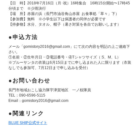
【日 時】2018年7月16日（月･祝）16時集合 16時15分開始〜17時45
分頃まで ※少雨決行
【場 所】赤屋の浜（長門市油谷角山赤屋 お食事処「草々」下）
【参加費】無料 ※小学生以下は保護者の同伴が必要です
【持参物】水分、タオル、帽子（暑さ対策を各自でお願いします）
申込方法
メール「gomistory2016@gmail.com」にて次の内容を明記の上ご連絡下
さい。
①名前・②生年月日・③電話番号・④Tシャツサイズ（ S、M、L）
※ブルーサンタの衣装は6月15日までに申し込まれた人に限ります（衣装
なしでも参加可、7月12日まで申し込みを受付）
お問い合わせ
長門市地域おこし協力隊宇津賀地区 一ノ枝隊員
TEL：090-6596-5115
Email：gomistory2016@gmail.com
関連リンク
BLUE SHIP公式サイト