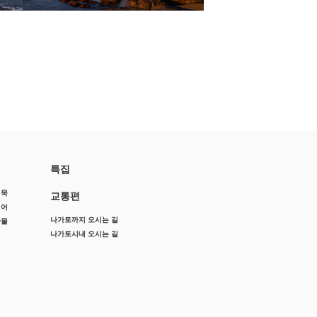
특집
어묵
교통편
징어
나가토까지 오시는 길
산물
나가토시내 오시는 길