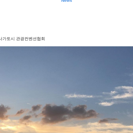
News
나가토시 관광컨벤션협회