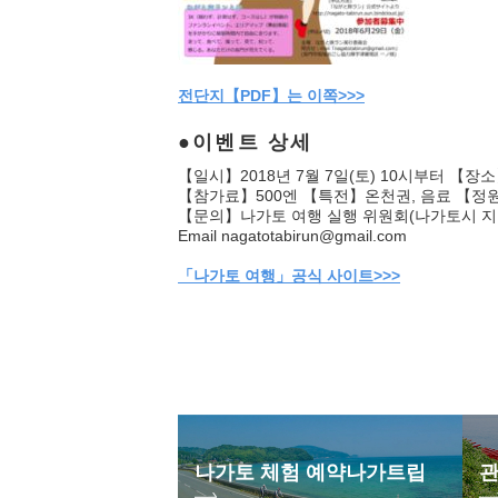
전단지【PDF】는 이쪽>>>
이벤트 상세
【일시】2018년 7월 7일(토) 10시부터 【장
【참가료】500엔 【특전】온천권, 음료 【정
【문의】나가토 여행 실행 위원회(나가토시 지
Email nagatotabirun@gmail.com
「나가토 여행」공식 사이트>>>
나가토 체험 예약
나가트립
관