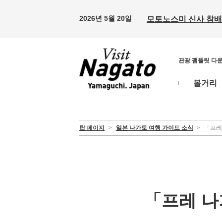
2026년 5월 20일
모토노스미 신사 참배 
관광 팸플릿 다
볼거리
탑 페이지
>
일본 나가토 여행 가이드 소식
>
「프레 
「프레 나