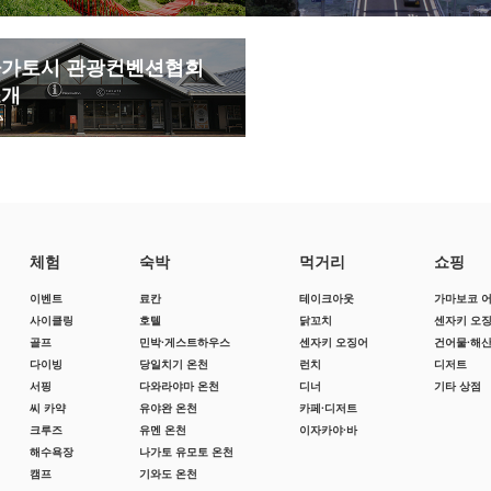
가토시 관광컨벤션협회
소개
체험
숙박
먹거리
쇼핑
이벤트
료칸
테이크아웃
가마보코 
사이클링
호텔
닭꼬치
센자키 오
골프
민박·게스트하우스
센자키 오징어
건어물·해
다이빙
당일치기 온천
런치
디저트
서핑
다와라야마 온천
디너
기타 상점
씨 카약
유야완 온천
카페·디저트
크루즈
유멘 온천
이자카야·바
해수욕장
나가토 유모토 온천
캠프
기와도 온천