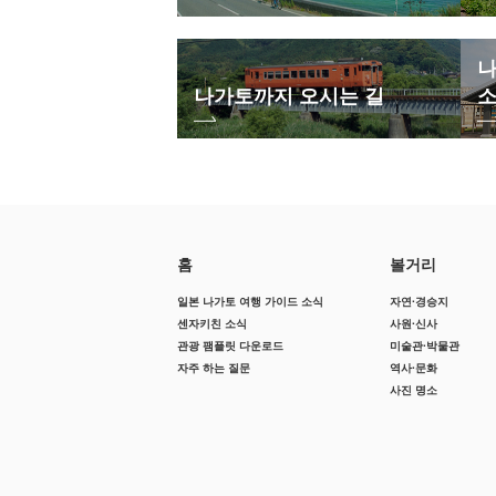
나
나가토까지 오시는 길
홈
볼거리
일본 나가토 여행 가이드 소식
자연·경승지
센자키친 소식
사원·신사
관광 팸플릿 다운로드
미술관·박물관
자주 하는 질문
역사·문화
사진 명소