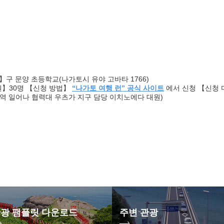
소】구 문양 초등학교(나가토시 유야 고바타 1766)
원】30명 【신청 방법】
“나가토 여행 런” 공식 사이트
에서 신청 【신청 마
역 일어나 협력대 우츠가 지구 담당 이치노에다 대원)
광 팸플릿 다운로드
주변 관광