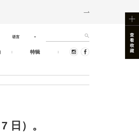
语言
物
特辑
7 日）。