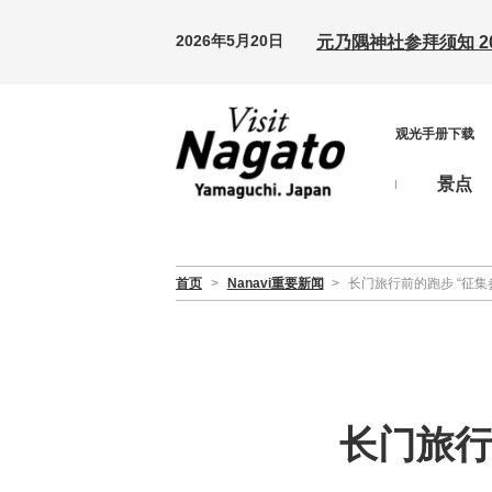
2026年5月20日
元乃隅神社参拜须知 20
观光手册下载
景点
首页
>
Nanavi重要新闻
>
长门旅行前的跑步 “征集参
长门旅行