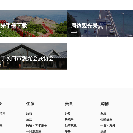
观光手册下载
周边观光景点
关于长门市观光会展协会
验
住宿
美食
购物
活动
旅馆
外卖
鱼糕
酒店
烤鸡串
仙崎鱿鱼
夫
民宿・青年旅舍
仙崎鱿鱼
干货・海鲜
一日游温泉
午餐
甜品