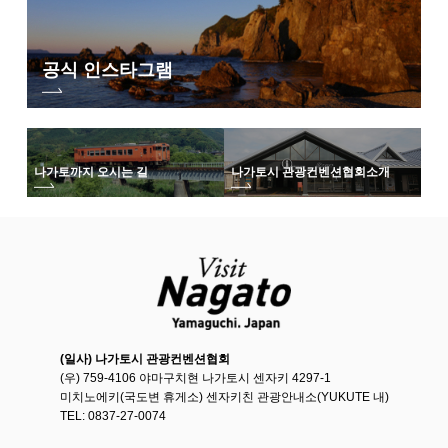
공식 인스타그램
「나가트립」의 프로그램의 모습은 이쪽
나가토까지 오시는 길
나가토시 관광컨벤션협회
소개
웹 사이트 「나가트립」은 이쪽
아오미지마 관광 기선의 소개는 이쪽
그 외 나가토의 자연·경승지는 이쪽
(일사) 나가토시 관광컨벤션협회
(우) 759-4106 야마구치현 나가토시 센자키 4297-1
미치노에키(국도변 휴게소) 센자키친 관광안내소(YUKUTE 내)
TEL: 0837-27-0074