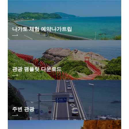
은 체험을 할 수 있어요.
푸르게 퍼지는 아름다운 바다. 여름 시즌은 나가토의 바다를 즐길 수있는 최
고의 기회입니다. 해수욕은 물론, 바다 카약이나 서핑, 다이빙, 해변에서의
캠프 등, 마음껏 활동으로 즐길 수 있습니다.
나가토 체험 예약
나가트립
마음껏 놀은 후에는 꼭 온천에. 나가토에는 5개의 온천지(
나가토 유모토 온
시야 가득 퍼지는 바다와 하늘에, 마음도 몸도 해방되는 것 틀림없음! 꼭 한
천
/
바야마 온천
/
유면 온천
/
황바도 온천
/
유야만 온천
)가 있어, 그 중에서
번 나가토의 바다에 오세요.
도 「나가토 유모토 온천」은 온천 마을 재생 프로젝트에 의한 2020년 봄의
리뉴얼로, 많은 주목을 받고 있습니다. 이쪽도 꼭 즐겨 주세요.
나가토의 워터 액티비티는 이쪽
관광 안내소 YUKUTE의 렌터사이클이나 나가토 전체의 사이클링 관
련 정보는 이쪽
관광 팸플릿 다운로드
지금까지는 기간 한정의 것도 많았습니다만, 향후, 연중 실시할 수 있는 체
「나가토 블루 오션 라이드」의 모습은 이쪽
험을 늘리도록 대처를 진행하고 있습니다.
체험 예약도 할 수 있는 Web 「나가트립」에서 수시로 알려 드리고 있으므
로, 꼭 체크를 부탁드리겠습니다.
나가토는 아오미지마 뿐만 아니라, 「
모토노스미 신사
」나 「
히가시고바
타 타나다
」, 「
센조시키
」 등 버라이어티 풍부한 절경 포인트가 갖추어
주변 관광
져 있습니다.
자연과 사람의 영업이 만들어내는 나가토 특유의 경치를 꼭 즐겨 주세요.