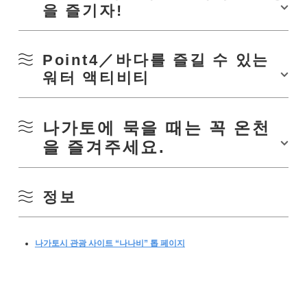
을 즐기자!
Point4／바다를 즐길 수 있는
워터 액티비티
미치노에키 센자 키친 내에 있는 관광 안내소 YUKUTE에서는 대여 사이클
을 이용하실 수 있습니다. 시티 사이클을 비롯해 크로스 자전거, 전동 어시
스트 자전거 등 다양한 차종을 준비.
나가토에 묵을 때는 꼭 온천
을 즐겨주세요.
혼자서 마음대로 자전거를 달려 사진을 찍거나 부모와 자식으로 와이와이
모험하거나 마음껏 방법으로 즐길 수 있습니다.
나가토시 관광 컨벤션 협회가 실시하는 「
나가트립
」은, 「나가토 특유」
또, 매년 11월에는 나가토의 경치를 바라보면서 사이클링을 즐기는 「
나가
정보
의 체험 프로그램을 제공하고 있습니다.
토 블루 오션 라이드
」라고 하는 이벤트도 개최.
각 체험을 주최하는 것은 지역의 사람이나 현지의 기업. 「생선의 양식장 견
아름다운 경치와 사이클링을 즐기는 「자전거의 거리」로서의 대처를 실시
학(해물 덮밥의 점심 식사 포함)이나 온천가의 역사를 배우는 워킹」, 「헌
하고 있습니다.
나가토시 관광 사이트 “나나비” 톱 페이지
터가 가르치는 사슴 가죽 크래프트 체험」등, 다양한 프로그램을 개최해 왔
"북쪽 나가토 해안 국정 공원"으로 지정된 아름다운 나가토의 바다. 「
아오
습니다.
미지마 관광 기선
」에서는 그 경치를 부담없이 즐길 수 있습니다.
그 이름 그대로 푸르고 아름다운 바다가 펼쳐지는 칭하이 섬의 해안에는 파
도의 침식이 만들어낸 기암과 동문이 많이. 마치 다른 세계에 방문한 것 같