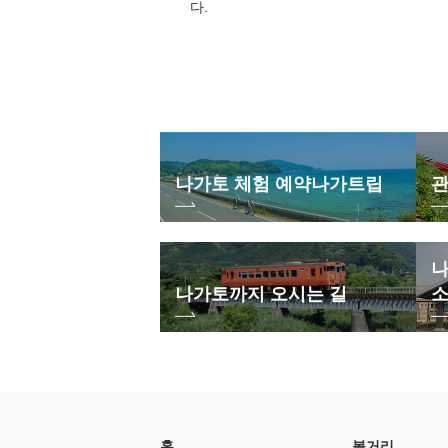
다.
나가토 체험 예약
나가트립
관
나
나가토까지 오시는 길
홈
볼거리