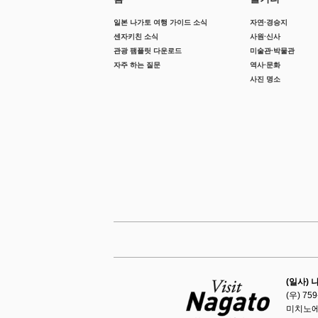
일본 나가토 여행 가이드 소식
자연·경승지
센자키친 소식
사원·신사
관광 팸플릿 다운로드
미술관·박물관
자주 하는 질문
역사·문화
사진 명소
(일사)
(우) 7
미치노에