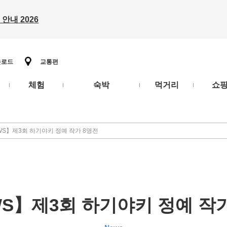
안내 2026
운로드
교통편
체험
숙박
먹거리
쇼
WS】제3회 하기야키 정예 작가 8명전
S】제3회 하기야키 정예 작가