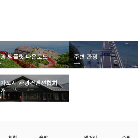
광 팸플릿 다운로드
주변 관광
가토시 관광컨벤션협회
소개
체험
숙박
먹거리
쇼핑