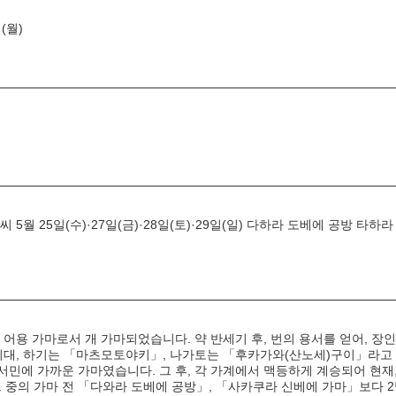
(월)
 25일(수)·27일(금)·28일(토)·29일(일) 다하라 도베에 공방 타하라 타카
 어용 가마로서 개 가마되었습니다. 약 반세기 후, 번의 용서를 얻어, 
시대, 하기는 「마츠모토야키」, 나가토는 「후카가와(산노세)구이」라고
민에 가까운 가마였습니다. 그 후, 각 가계에서 맥등하게 계승되어 현재,
그 중의 가마 전 「다와라 도베에 공방」, 「사카쿠라 신베에 가마」보다 