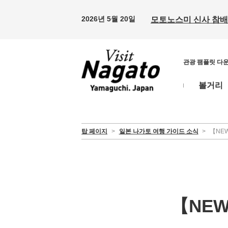
2026년 5월 20일
모토노스미 신사 참배 
관광 팸플릿 다
볼거리
탑 페이지
>
일본 나가토 여행 가이드 소식
>
【NE
【NEW