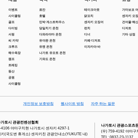
이벤트
료칸
테이크아웃
가마보코 
사이클링
호텔
닭꼬치
센자키 오
골프
민박·게스트하우스
센자키 오징어
건어물·해
다이빙
당일치기 온천
런치
디저트
서핑
다와라야마 온천
디너
기타 상점
씨 카약
유야완 온천
카페·디저트
크루즈
유멘 온천
이자카야·바
해수욕장
나가토 유모토 온천
캠프
기와도 온천
트레킹
등산
공원
사이클링
개인정보 보호방침
웹사이트 방침
자주 하는 질문
 나가토시 관광컨벤션협회
나가토시 관광스포츠
59-4106 야마구치현 나가토시 센자키 4297-1
(우) 759-4192 야
키(국도변 휴게소) 센자키친 관광안내소(YUKUTE 내)
TEL: 0837-23-1137