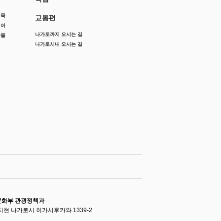
어묵
교통편
징어
나가토까지 오시는 길
산물
나가토시내 오시는 길
문화부 관광정책과
마구치현 나가토시 히가시후카와 1339-2