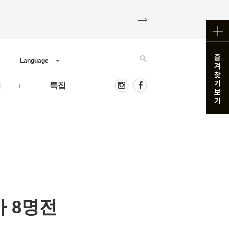
Language
핑
특집
 8명전