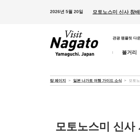
2026년 5월 20일
모토노스미 신사 참배 
관광 팸플릿 다
볼거리
탑 페이지
>
일본 나가토 여행 가이드 소식
>
모토노
모토노스미 신사 