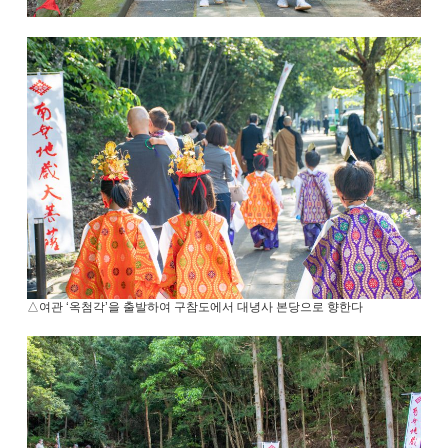
△여관 ‘옥첨각’을 출발하여 구참도에서 대녕사 본당으로 향한다