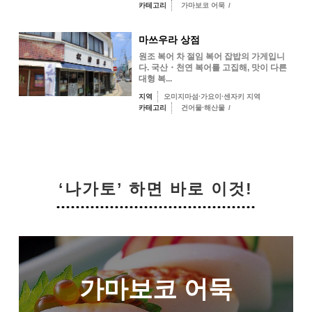
카테고리
가마보코 어묵
/
마쓰우라 상점
원조 복어 차 절임 복어 잡밥의 가게입니
다. 국산・천연 복어를 고집해, 맛이 다른
대형 복...
지역
오미지마섬·가요이·센자키 지역
카테고리
건어물·해산물
/
‘나가토’ 하면 바로 이것!
가마보코 어묵