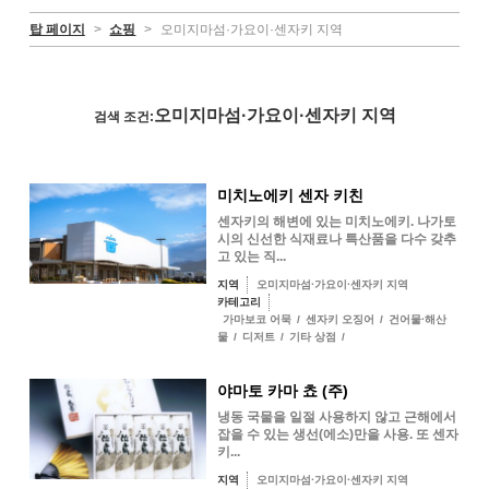
탑 페이지
>
쇼핑
>
오미지마섬·가요이·센자키 지역
오미지마섬·가요이·센자키 지역
검색 조건:
미치노에키 센자 키친
센자키의 해변에 있는 미치노에키. 나가토
시의 신선한 식재료나 특산품을 다수 갖추
고 있는 직...
지역
오미지마섬·가요이·센자키 지역
카테고리
가마보코 어묵
/
센자키 오징어
/
건어물·해산
물
/
디저트
/
기타 상점
/
야마토 카마 쵸 (주)
냉동 국물을 일절 사용하지 않고 근해에서
잡을 수 있는 생선(에소)만을 사용. 또 센자
키...
지역
오미지마섬·가요이·센자키 지역