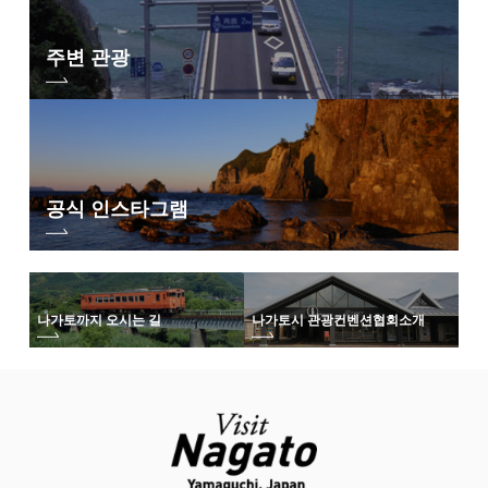
주변 관광
공식 인스타그램
나가토까지 오시는 길
나가토시 관광컨벤션협회
소개