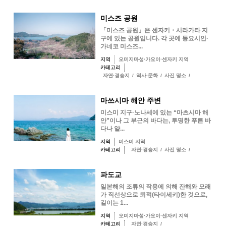
미스즈 공원
「미스즈 공원」은 센자키・시라가타 지
구에 있는 공원입니다. 각 곳에 동요시인·
가네코 미스즈...
지역
오미지마섬·가요이·센자키 지역
카테고리
자연·경승지
/
역사·문화
/
사진 명소
/
마쓰시마 해안 주변
미스미 지구·노나세에 있는 “마츠시마 해
안”이나 그 부근의 바다는, 투명한 푸른 바
다나 얕...
지역
미스미 지역
카테고리
자연·경승지
/
사진 명소
/
파도교
일본해의 조류의 작용에 의해 잔해와 모래
가 직선상으로 퇴적(타이세키)한 것으로,
길이는 1...
지역
오미지마섬·가요이·센자키 지역
카테고리
자연·경승지
/