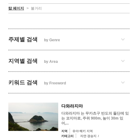
탑 페이지
>
볼거리
주제별 검색
by Genre
지역별 검색
by Area
키워드 검색
by Freeword
다와라지마
다와라지마 는 무카츠구 반도의 돌단에 있
는 코지마로, 주위 900m, 높이 30m 있
어,...
지역
유야·헤키 지역
카테고리
자연·경승지
/