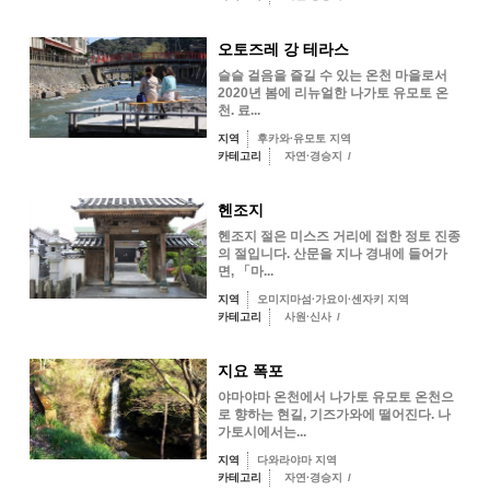
오토즈레 강 테라스
슬슬 걸음을 즐길 수 있는 온천 마을로서
2020년 봄에 리뉴얼한 나가토 유모토 온
천. 료...
지역
후카와·유모토 지역
카테고리
자연·경승지
/
헨조지
헨조지 절은 미스즈 거리에 접한 정토 진종
의 절입니다. 산문을 지나 경내에 들어가
면, 「마...
지역
오미지마섬·가요이·센자키 지역
카테고리
사원·신사
/
지요 폭포
야마야마 온천에서 나가토 유모토 온천으
로 향하는 현길, 기즈가와에 떨어진다. 나
가토시에서는...
지역
다와라야마 지역
카테고리
자연·경승지
/