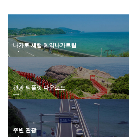
나가토 체험 예약
나가트립
관광 팸플릿 다운로드
주변 관광