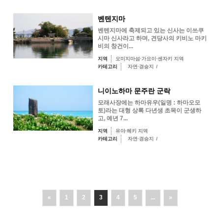
벤텐지마
벤텐지마에 축제되고 있는 신사는 이쓰쿠
시마 신사라고 하며, 견당사의 키비노 마키
비의 창건이...
지역
오미지마섬·가요이·센자키 지역
카테고리
자연·경승지
/
니이노하마 문주란 군락
모래사장에는 하마유우(일명 : 하마오모
토)라는 대형 상록 다년생 초목이 군생하
고, 예년 7...
지역
유야·헤키 지역
카테고리
자연·경승지
/
«
1
2
3
4
5
...
»