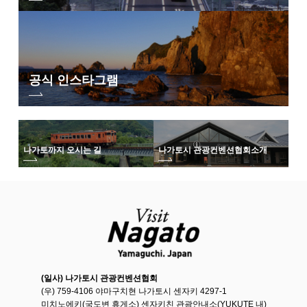
공식 인스타그램
나가토까지 오시는 길
나가토시 관광컨벤션협회
소개
(일사) 나가토시 관광컨벤션협회
(우) 759-4106 야마구치현 나가토시 센자키 4297-1
미치노에키(국도변 휴게소) 센자키친 관광안내소(YUKUTE 내)