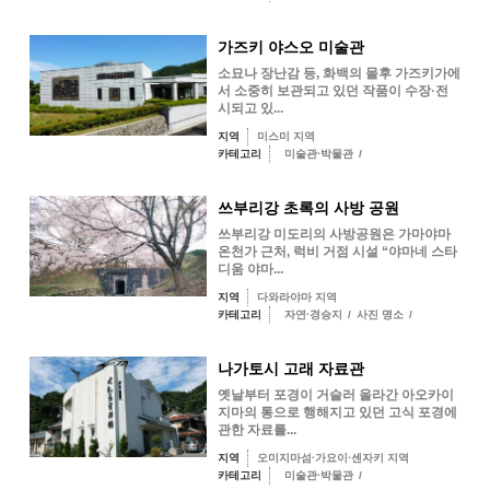
가즈키 야스오 미술관
소묘나 장난감 등, 화백의 몰후 가즈키가에
서 소중히 보관되고 있던 작품이 수장·전
시되고 있...
지역
미스미 지역
카테고리
미술관·박물관
/
쓰부리강 초록의 사방 공원
쓰부리강 미도리의 사방공원은 가마야마
온천가 근처, 럭비 거점 시설 “야마네 스타
디움 야마...
지역
다와라야마 지역
카테고리
자연·경승지
/
사진 명소
/
나가토시 고래 자료관
옛날부터 포경이 거슬러 올라간 아오카이
지마의 통으로 행해지고 있던 고식 포경에
관한 자료를...
지역
오미지마섬·가요이·센자키 지역
카테고리
미술관·박물관
/