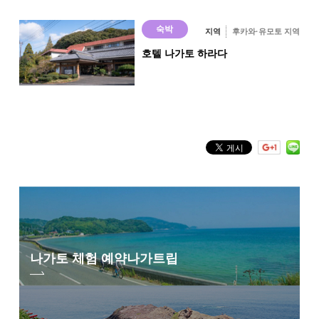
노천탕 포함 객실
숙박
지역
후카와·유모토 지역
○
호텔 나가토 하라다
나가토 체험 예약
나가트립