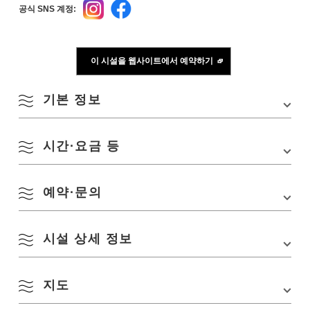
공식 SNS 계정:
이 시설을 웹사이트에서 예약하기
기본 정보
시간·요금 등
주소
〒759-4103 야마구치현 나가토시 후카가와 유모토
2208
TEL
0837-25-3377
예약·문의
요금
숙박료／40,000엔～
공식 SNS 계정
Instagram
Facebook
시설 상세 정보
별저 음신
TEL:
0837-25-3377
URL:
https://otozure.jp/
지도
객실·객실시설
객실 총수