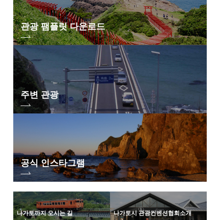
관광 팸플릿 다운로드
주변 관광
공식 인스타그램
나가토까지 오시는 길
나가토시 관광컨벤션협회
소개