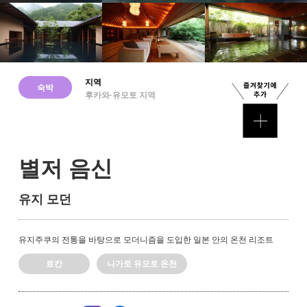
지역
숙박
후카와·유모토 지역
별저 음신
유지 모던
유지주쿠의 전통을 바탕으로 모더니즘을 도입한 일본 안의 온천 리조트
료칸
나가토 유모토 온천