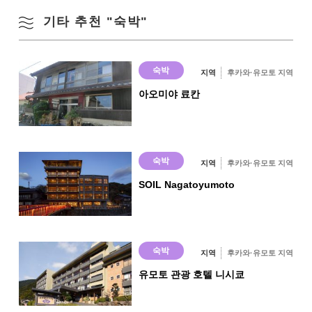
18
기타 추천 "숙박"
Google 지도에서 보기
일본식 객실
18
숙박
지역
후카와·유모토 지역
인터넷 접속
아오미야 료칸
예
온천·욕탕
숙박
온천
지역
후카와·유모토 지역
○
SOIL Nagatoyumoto
대욕장
○
전세탕
숙박
지역
후카와·유모토 지역
×
유모토 관광 호텔 니시쿄
노천탕
○