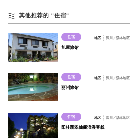
客房总数
18
其他推荐的 "住宿"
在 Google 地图上查看
日式房
18
住宿
地区
深川／汤本地区
网络连接
旭屋旅馆
可接受的
温泉・浴池
住宿
温泉
地区
深川／汤本地区
○
丽州旅馆
大众浴场
○
私人汤屋
住宿
地区
深川／汤本地区
×
阳桂翡翠仙阁浪漫客栈
露天浴场