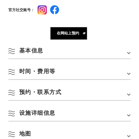
官方社交账号：
在网站上预约
基本信息
时间・费用等
地址
山口县长门市深川汤本 2208 号 759-4103
电话
0837-25-3377
预约・联系方式
费用
住宿费/40,000 日元起
官方社交账号
Instagram
Facebook
设施详细信息
大东信别墅
电话：
0837-25-3377
网站链接：
https://otozure.jp/
地图
房型・客房设施