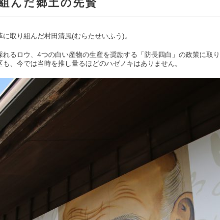
組んだ郷土の先賢
に取り組んだ村田清風(むらたせいふう)。
採れるロウ、4つの白い産物の生産を奨励する「防長四白」の政策に取
区も、今では当時を推し量るほどのハゼノキはありません。