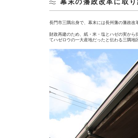
幕末の藩政改革に取り
長門市三隅出身で、幕末には長州藩の藩政改革
財政再建のため、紙・米・塩とハゼの実から
てハゼロウの一大産地だったと伝わる三隅地