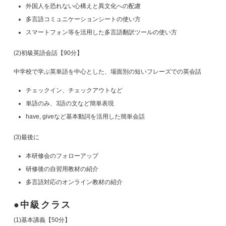
外国人を恐れない心構えと異文化への配慮
多言語コミュニケーションシートの使い方
スマートフォン等を活用した多言語翻訳ツールの使い方
(2)初級英語会話【90分】
中学校で学ぶ英単語を中心とした、場面別の短いフレーズでの英会話
チェックイン、チェックアウトなど
単語のみ、3語の文など簡単表現
have, giveなど基本動詞を活用した簡単会話
(3)最後に
本研修会のフォローアップ
研修後の自習用教材の紹介
多言語対応のオンライン教材の紹介
中級クラス
(1)基本講義【50分】