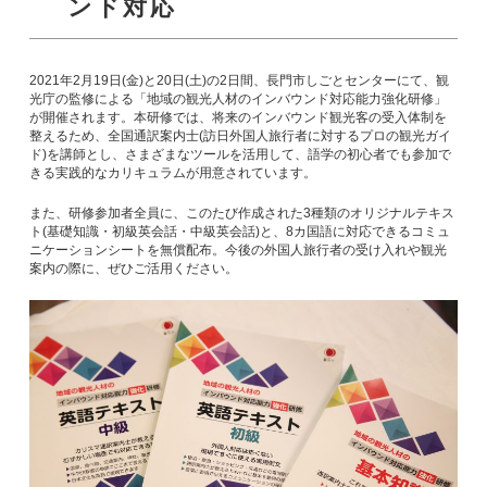
ンド対応
2021年2月19日(金)と20日(土)の2日間、長門市しごとセンターにて、観
光庁の監修による「地域の観光人材のインバウンド対応能力強化研修」
が開催されます。本研修では、将来のインバウンド観光客の受入体制を
整えるため、全国通訳案内士(訪日外国人旅行者に対するプロの観光ガイ
ド)を講師とし、さまざまなツールを活用して、語学の初心者でも参加で
きる実践的なカリキュラムが用意されています。
また、研修参加者全員に、このたび作成された3種類のオリジナルテキス
ト(基礎知識・初級英会話・中級英会話)と、8カ国語に対応できるコミュ
ニケーションシートを無償配布。今後の外国人旅行者の受け入れや観光
案内の際に、ぜひご活用ください。