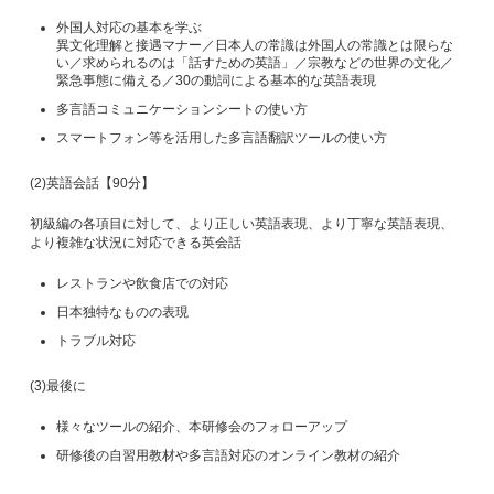
外国人対応の基本を学ぶ
異文化理解と接遇マナー／日本人の常識は外国人の常識とは限らな
い／求められるのは「話すための英語」／宗教などの世界の文化／
緊急事態に備える／30の動詞による基本的な英語表現
多言語コミュニケーションシートの使い方
スマートフォン等を活用した多言語翻訳ツールの使い方
(2)英語会話【90分】
初級編の各項目に対して、より正しい英語表現、より丁寧な英語表現、
より複雑な状況に対応できる英会話
レストランや飲食店での対応
日本独特なものの表現
トラブル対応
(3)最後に
様々なツールの紹介、本研修会のフォローアップ
研修後の自習用教材や多言語対応のオンライン教材の紹介