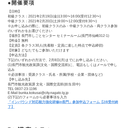
開催要項
【日時】
初級クラス：2021年2月19日(金)13:00〜16:00(受付12:30〜)
中級クラス：2021年2月20日(土)9:00〜12:00(受付8:30〜)
※お申し込みの際に、初級クラスのみ・中級クラスのみ・両クラス参加
のいずれかをお選びください
【場所】長門市しごとセンター セミナールーム(長門市仙崎312-1)
【料金】無料
【定員】各クラス30人(先着順・定員に達した時点で申込締切)
【対象】どなたでもご参加いただけます
【申込方法】
下記のいずれかの方法で、2月8日(月)までにお申し込みください。
(1)長門市観光政策課(文化・国際交流班)に、電話もしくはメールで申し
込み
※必須事項：受講クラス・氏名・所属(学校・企業・団体など)
【申し込み先】
長門市観光政策課 文化・国際交流班(担当:田中)
TEL 0837-23-1196
E-Mail bunka.kokusai@city.nagato.lg.jp
(2)下記のフォームから必要事項を入力
「インバウンド対応能力強化研修in長門」参加申込フォーム【2/8受付終
了】