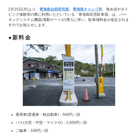
2月15日(月)より、
青海島自然研究路
、
青海島キャンプ村
、海水浴やダイ
ビング体験等の際に利用いただいている「青海島民営駐車場」は、パー
キングシステム機器(電動ゲート)の導入に伴い、駐車場料金が改定されま
すのでお知らせします。
新料金
乗用車(普通車・軽自動車)：500円／回
バス(大型・中型・マイクロ)：1,500円／回
二輪車：100円／回