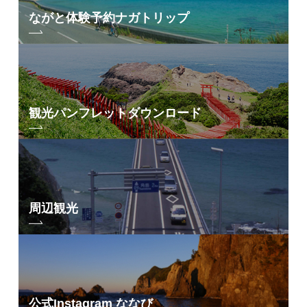
ながと体験予約
ナガトリップ
観光パンフレット
ダウンロード
周辺観光
公式Instagram ななび