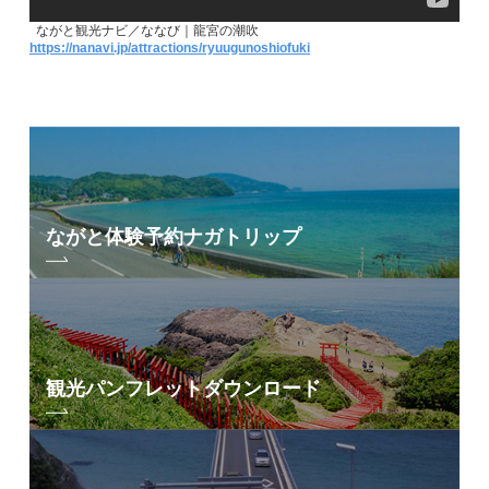
ながと観光ナビ／ななび｜龍宮の潮吹
https://nanavi.jp/attractions/ryuugunoshiofuki
ながと体験予約
ナガトリップ
観光パンフレット
ダウンロード