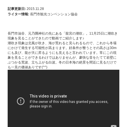
記事更新日:
2015.11.28
ライター情報:
長門市観光コンベンション協会
長門市油谷、元乃隅神社の先にある「龍宮の潮吹」。11月25日に潮吹き
現象を見ることができたので動画でご紹介します♪
潮吹き現象は北風が吹き、海が荒れると見られるもので、これから冬場
にかけて発生する可能性が高まります。好条件が整うとその高さは30m
にも及び、龍が天に昇るようにも見えると言われています。常にこの現
象を見ることができるわけではありませんが、豪快な音をたてて岩壁に
ぶつかる荒波、立ち上がる白波。冬の日本海の絶景を間近に見るだけで
も一見の価値ありです(^^)