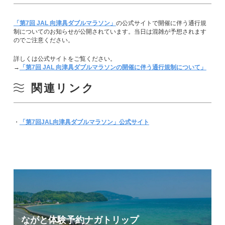
「第7回 JAL 向津具ダブルマラソン」
の公式サイトで開催に伴う通行規
制についてのお知らせが公開されています。当日は混雑が予想されます
のでご注意ください。
詳しくは公式サイトをご覧ください。
→
「第7回 JAL 向津具ダブルマラソンの開催に伴う通行規制について」
関連リンク
・
「第7回JAL向津具ダブルマラソン」公式サイト
ながと体験予約
ナガトリップ