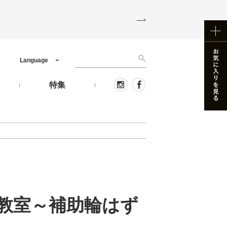
Language
う
特集
教室～補助輪はず