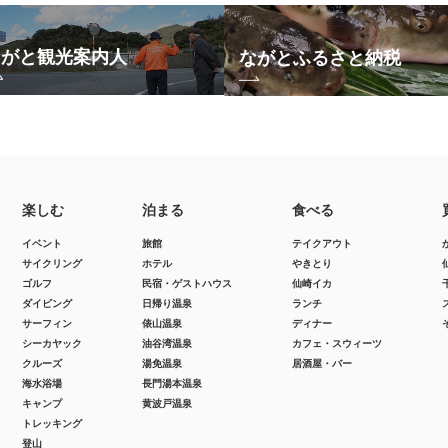
ながと観光案内人
ながとふるさと納税
楽しむ
泊まる
食べる
イベント
旅館
テイクアウト
サイクリング
ホテル
やきとり
ゴルフ
民宿・ゲストハウス
仙崎イカ
ダイビング
日帰り温泉
ランチ
サーフィン
俵山温泉
ディナー
シーカヤック
油谷湾温泉
カフェ・スウィーツ
クルーズ
湯免温泉
居酒屋・バー
海水浴場
長門湯本温泉
キャンプ
黄波戸温泉
トレッキング
登山