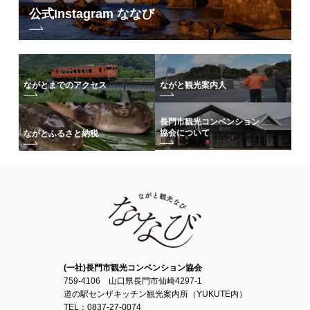
公式Instagram ななび
ながとまでのアクセス
ながと観光案内人
長門市観光コンベンション
協会について
ながとふるさと納税
(一社)長門市観光コンベンション協会
759-4106 山口県長門市仙崎4297-1
道の駅センザキッチン観光案内所（YUKUTE内）
TEL：0837-27-0074