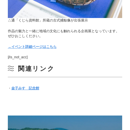
△通「くじら資料館」所蔵の古式捕鯨像が出張展示
作品の魅力と一緒に地域の文化にも触れられる企画展となっています。
ぜひおこしください。
→イベント詳細ページはこちら
[/is_not_acc]
関連リンク
・
金子みすゞ記念館