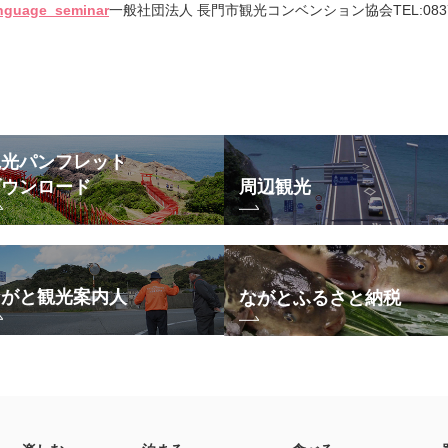
nguage_seminar
一般社団法人 長門市観光コンベンション協会TEL:0837-22-840
観光パンフレット
ダウンロード
周辺観光
ながと観光案内人
ながとふるさと納税