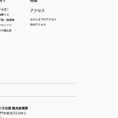
買う
特集
かまぼこ
アクセス
仙崎イカ
ながとまでのアクセス
干物・海産物
市内アクセス
スウィーツ
その他お店
ツ文化部 観光政策課
長門市東深川1339-2