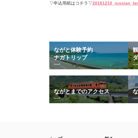
▽申込用紙はコチラ▽
20161210_russian_la
ながと体験予約
ナガトリップ
ながとまでのアクセス