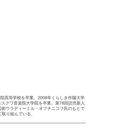
学院高等学校を卒業。2008年くらしき作陽大学
モスクワ音楽院大学院を卒業。第78回読売新人
よりロシア国家芸術ウラディーミル・オフチニコフ氏のもとで
に取り組んでいる。