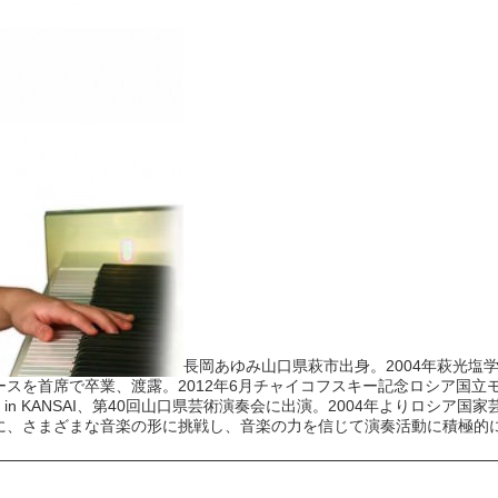
長岡あゆみ山口県萩市出身。2004年萩光塩
スを首席で卒業、渡露。2012年6月チャイコフスキー記念ロシア国立
Artist 2008 in KANSAI、第40回山口県芸術演奏会に出演。2004年
に、さまざまな音楽の形に挑戦し、音楽の力を信じて演奏活動に積極的