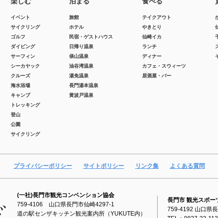
楽しむ
泊まる
食べる
イベント
旅館
テイクアウト
サイクリング
ホテル
やきとり
ゴルフ
民宿・ゲストハウス
仙崎イカ
ダイビング
日帰り温泉
ランチ
サーフィン
俵山温泉
ディナー
シーカヤック
油谷湾温泉
カフェ・スウィーツ
クルーズ
湯免温泉
居酒屋・バー
海水浴場
長門湯本温泉
キャンプ
黄波戸温泉
トレッキング
登山
公園
サイクリング
プライバシーポリシー
サイトポリシー
リンク集
よくある質問
(一社)長門市観光コンベンション協会
長門市 観光スポー
759-4106 山口県長門市仙崎4297-1
759-4192 山口県
道の駅センザキッチン観光案内所（YUKUTE内）