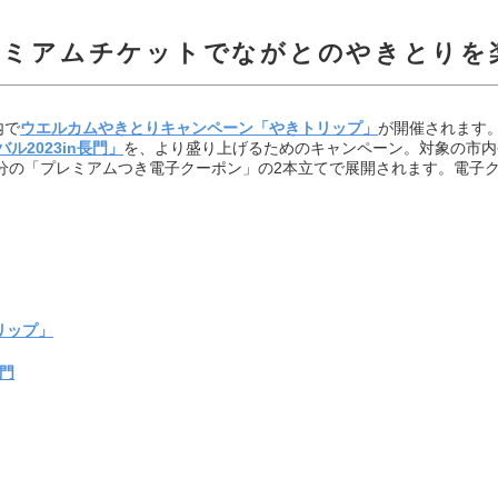
レミアムチケットでながとのやきとりを
内で
ウエルカムやきとりキャンペーン「やきトリップ」
が開催されます。
ル2023in長門」
を、より盛り上げるためのキャンペーン。対象の市内や
00円分の「プレミアムつき電子クーポン」の2本立てで展開されます。電
リップ」
長門