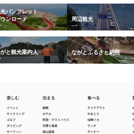
観光パンフレット
ダウンロード
周辺観光
ながと観光案内人
ながとふるさと納税
楽しむ
泊まる
食べる
イベント
旅館
テイクアウト
サイクリング
ホテル
やきとり
ゴルフ
民宿・ゲストハウス
仙崎イカ
ダイビング
日帰り温泉
ランチ
サーフィン
俵山温泉
ディナー