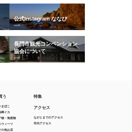
公式Instagram ななび
長門市観光コンベンション
協会について
買う
特集
かまぼこ
アクセス
仙崎イカ
ながとまでのアクセス
干物・海産物
市内アクセス
スウィーツ
その他お店